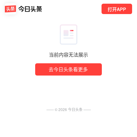
打开APP
当前内容无法展示
去今日头条看更多
—— ©
2026
今日头条
——