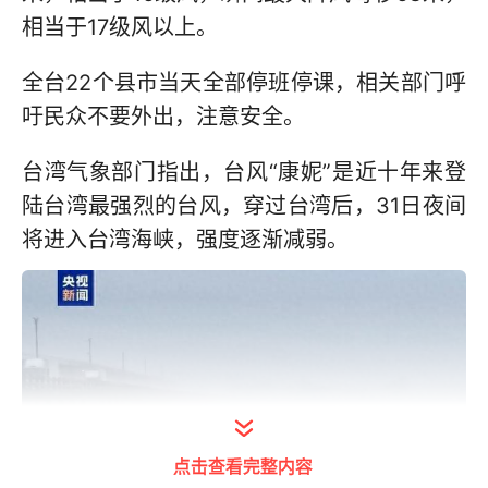
相当于17级风以上。
全台22个县市当天全部停班停课，相关部门呼
吁民众不要外出，注意安全。
台湾气象部门指出，台风“康妮”是近十年来登
陆台湾最强烈的台风，穿过台湾后，31日夜间
将进入台湾海峡，强度逐渐减弱。
点击查看完整内容