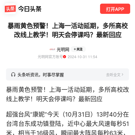
打开APP
暴雨黄色预警！上海一活动延期，多所高校
改线上教学！明天会停课吗？最新回应
光明网
关注
光明网官方账号
  2024-10-31 11:54
头条听资讯，时事尽掌握
去听全文
暴雨黄色预警！上海一活动延期，多所高校改
线上教学！明天会停课吗？最新回应
超强台风“康妮”今天（10月31日）13时40分在
台湾台东成功镇登陆，近中心最大风速每秒51
米，相当于16级风，瞬间最大阵风每秒63米，