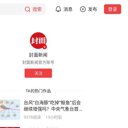
搜索
消息
发布
登录
封面新闻
封面新闻官方账号
关注
TA的热门作品
台风“白海豚”吃掉“鲸鱼”后会
继续增强吗？中央气象台首席
预报员答封面新闻
9376
阅读
13小时前