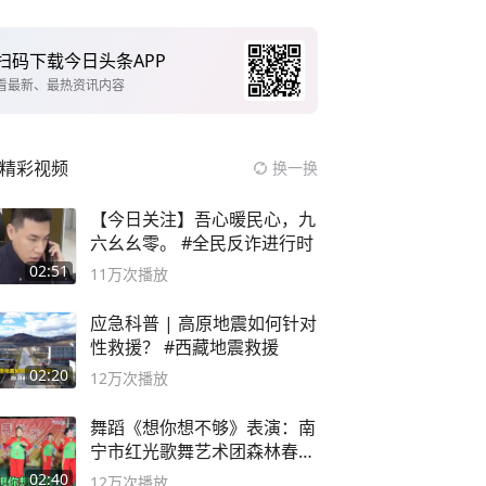
扫码下载今日头条APP
看最新、最热资讯内容
精彩视频
换一换
【今日关注】吾心暖民心，九
六幺幺零。 #全民反诈进行时
02:51
11万
次播放
应急科普 | 高原地震如何针对
性救援？ #西藏地震救援
02:20
12万
次播放
舞蹈《想你想不够》表演：南
宁市红光歌舞艺术团森林春红
舞蹈队。
02:40
12万
次播放