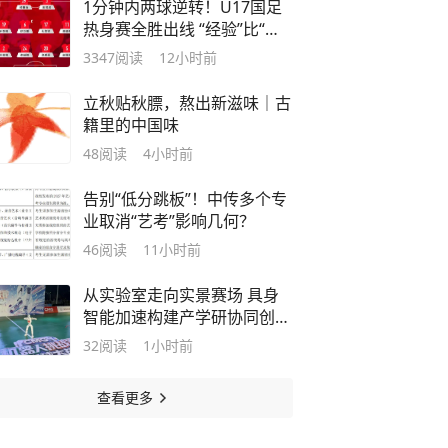
1分钟内两球逆转！U17国足
热身赛全胜出线 “经验”比“惊
艳”更珍贵
3347
阅读
12小时前
立秋贴秋膘，熬出新滋味｜古
籍里的中国味
48
阅读
4小时前
告别“低分跳板”！中传多个专
业取消“艺考”影响几何？
46
阅读
11小时前
从实验室走向实景赛场 具身
智能加速构建产学研协同创新
闭环丨新经济观察
32
阅读
1小时前
查看更多