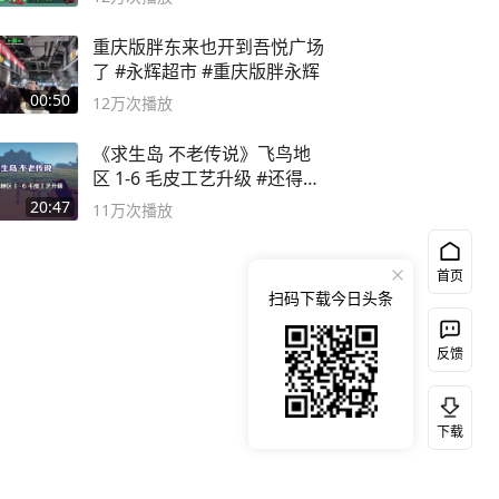
重庆版胖东来也开到吾悦广场
了 #永辉超市 #重庆版胖永辉
00:50
12万
次播放
《求生岛 不老传说》飞鸟地
区 1-6 毛皮工艺升级 #还得是
主机大作
20:47
11万
次播放
首页
扫码下载今日头条
反馈
下载