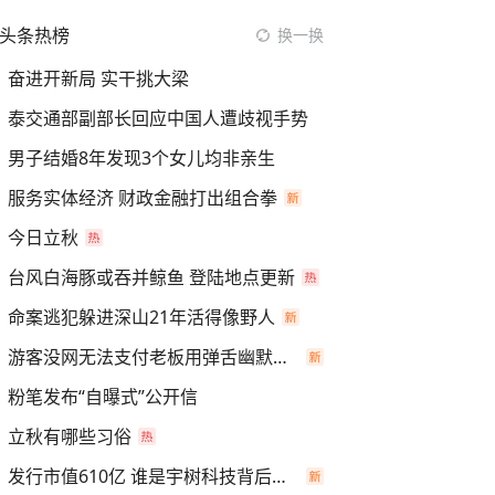
头条热榜
换一换
奋进开新局 实干挑大梁
泰交通部副部长回应中国人遭歧视手势
男子结婚8年发现3个女儿均非亲生
服务实体经济 财政金融打出组合拳
今日立秋
台风白海豚或吞并鲸鱼 登陆地点更新
命案逃犯躲进深山21年活得像野人
游客没网无法支付老板用弹舌幽默化解
粉笔发布“自曝式”公开信
立秋有哪些习俗
发行市值610亿 谁是宇树科技背后赢家