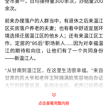
全市第一，日均接待量300余次，办结量200
余次。
前来办理落户的人群当中，有退休之后来温江
区买房落户养老的夫妻；也有看中舒适宜居环
境选择迁居温江区的他乡人；还有来温江区工
作、定居的“95后”职场新人……因为对幸福温
江的期待和向往，让他们有了一个共同身份
——新温江人。
“从甘南到温江区，在这里生活很幸福。”来自
甘肃的苏大爷和老伴王阿姨满脸笑容地向办证
大厅的民警说道。新政出台后，老两口如愿成
为了温江区的新市民。苏大爷说，温江区的居
住环境特别巴适，自家小区附近的江安河边，
点击查看完整内容