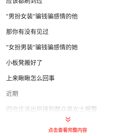
应该都刷到过
“男扮女装”骗钱骗感情的他
那你有没有见过
“女扮男装”骗钱骗感情的她
小板凳搬好了
上来瞅瞅怎么回事
近期
四合庄派出所接到群众高女士报警
称男友“消失”了
点击查看完整内容