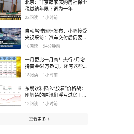
北京：非京籍家庭购房社保个
税缴纳年限下调为一年
22
阅读
1小时前
自动驾驶国标发布，小鹏接受
央视采访：汽车交付后仍要监
测其安全
18
阅读
54分钟前
一月更比一月高！央行7月增
持黄金64万盎司，还有这些大
动作
18
阅读
1小时前
东鹏饮料陷入“胶着”价格战：
刚解禁的腾讯们浮亏过亿丨消
费一线
12
阅读
1小时前
查看更多