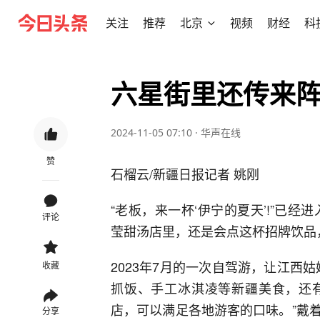
关注
推荐
北京
视频
财经
科
六星街里还传来
2024-11-05 07:10
·
华声在线
赞
石榴云/新疆日报记者 姚刚
“老板，来一杯‘伊宁的夏天’!”已经
评论
莹甜汤店里，还是会点这杯招牌饮品
2023年7月的一次自驾游，让江西
收藏
抓饭、手工冰淇凌等新疆美食，还
店，可以满足各地游客的口味。”戴
分享