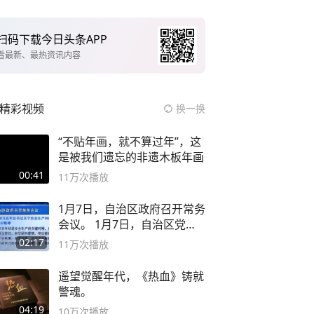
扫码下载今日头条APP
看最新、最热资讯内容
精彩视频
换一换
“不贴年画，就不算过年”，这
是被我们遗忘的非遗木板年画
00:41
11万
次播放
1月7日，自治区政府召开常务
会议。 1月7日，自治区党委
副书记
02:17
11万
次播放
遥望觉醒年代，《热血》铸就
警魂。
04:19
10万
次播放