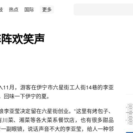
技
热点
国际
更多
阵阵欢笑声
进入11月，游客在伊宁市六星街工人街14巷的李亚
，回味一下伊宁的夏。
姑娘李亚莹决定留在六星街创业。“这里有烤包子、
有川菜、湘菜等各大菜系餐饮店，也有很多甜品
着一副眼镜，说话声音不大的李亚莹，给人一种邻