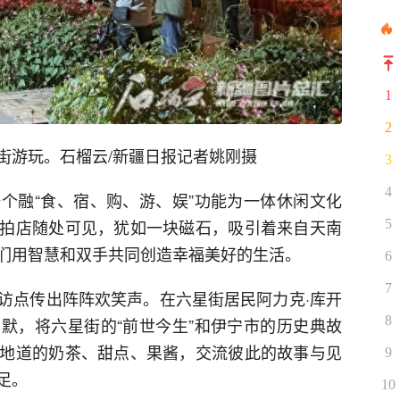
1
2
街游玩。石榴云/新疆日报记者姚刚摄
3
4
个融“食、宿、购、游、娱”功能为一体休闲文化
拍店随处可见，犹如一块磁石，吸引着来自天南
5
们用智慧和双手共同创造幸福美好的生活。
6
7
访点传出阵阵欢笑声。在六星街居民阿力克·库开
8
默，将六星街的“前世今生”和伊宁市的历史典故
地道的奶茶、甜点、果酱，交流彼此的故事与见
9
足。
10