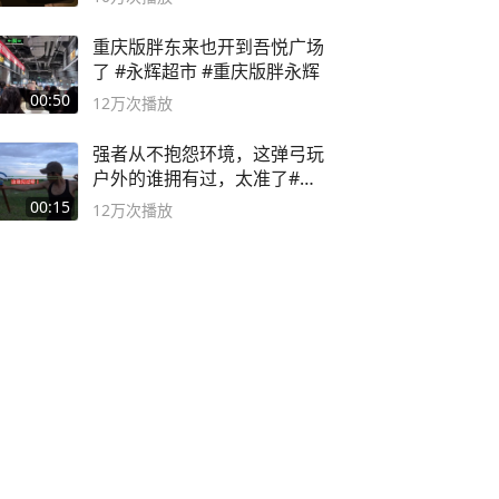
重庆版胖东来也开到吾悦广场
了 #永辉超市 #重庆版胖永辉
00:50
12万
次播放
强者从不抱怨环境，这弹弓玩
户外的谁拥有过，太准了#弹
弓#户外
00:15
12万
次播放