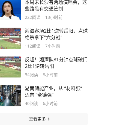
本周末长沙有两场演唱会，这
些路段有交通管制
222
阅读
13小时前
湘潭客场2比1逆转岳阳，点球
绝杀拿下"六分战"
112
阅读
7小时前
反超！湘潭队81分钟点球破门
2比1逆转岳阳
54
阅读
8小时前
湖南储能产业，从 “材料强”
迈向 “全链强”
40
阅读
6小时前
查看更多