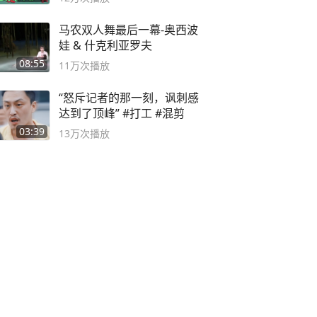
马农双人舞最后一幕-奥西波
娃 & 什克利亚罗夫
08:55
11万
次播放
“怒斥记者的那一刻，讽刺感
达到了顶峰” #打工 #混剪
03:39
13万
次播放