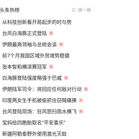
头条热榜
换一换
从科技创新看开局起步的时与势
台风白海豚正式登陆
伊朗最高领袖与总统会谈
前7个月我国区域外贸增势稳健
张本智和横滨赛冠军
白海豚登陆强度略强于巴威
伊朗陆军司令：将回应任何敌对行动
印度两女生手机被偷抓住窃贼痛揍
台风登陆现场：狂风怒扫雨水横飞
宝妈给四胞胎取名“平安喜乐”
新疆阿勒泰野外使用激光灭蚊