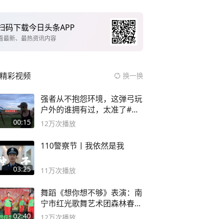
扫码下载今日头条APP
看最新、最热资讯内容
精彩视频
换一换
强者从不抱怨环境，这弹弓玩
户外的谁拥有过，太准了#弹
弓#户外
00:15
12万
次播放
110警察节丨我依然是我
03:25
11万
次播放
舞蹈《想你想不够》表演：南
宁市红光歌舞艺术团森林春红
舞蹈队。
02:40
12万
次播放