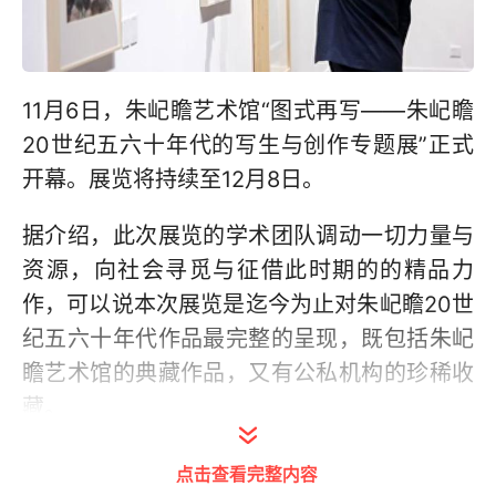
11月6日，朱屺瞻艺术馆“图式再写——朱屺瞻
20世纪五六十年代的写生与创作专题展”正式
开幕。展览将持续至12月8日。
据介绍，此次展览的学术团队调动一切力量与
资源，向社会寻觅与征借此时期的的精品力
作，可以说本次展览是迄今为止对朱屺瞻20世
纪五六十年代作品最完整的呈现，既包括朱屺
瞻艺术馆的典藏作品，又有公私机构的珍稀收
藏。
展览共展出34件/组(96幅）作品，其中，“山
点击查看完整内容