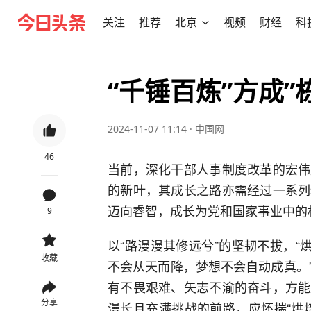
关注
推荐
北京
视频
财经
科
“千锤百炼”方成”
2024-11-07 11:14
·
中国网
46
当前，深化干部人事制度改革的宏伟
的新叶，其成长之路亦需经过一系列
迈向睿智，成长为党和国家事业中的
9
以“路漫漫其修远兮”的坚韧不拔，“
收藏
不会从天而降，梦想不会自动成真。
有不畏艰难、矢志不渝的奋斗，方能
分享
漫长且充满挑战的前路，应怀揣“烘