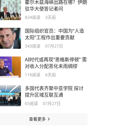
霍尔木兹海峡出路在哪？伊朗
驻华大使答记者问
824
阅读
3天前
国际组织官员：中国为“人造
太阳”工程作出重要贡献
543
阅读
07月27日
AI时代或再现“恩格斯停顿” 需
对收入分配恶化未雨绸缪
116
阅读
6天前
多国代表齐聚中亚学院 探讨
提升区域互联互通
65
阅读
07月27日
查看更多