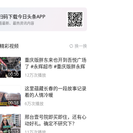
扫码下载今日头条APP
看最新、最热资讯内容
精彩视频
换一换
重庆版胖东来也开到吾悦广场
了 #永辉超市 #重庆版胖永辉
00:50
12万
次播放
这里蕴藏长春的一段故事记录
着的人情冷暖
00:58
6万
次播放
邢台壹号院即买即住，还有心
动好礼。确定不研究下？
01:15
11万
次播放