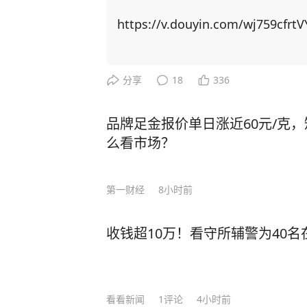
稀土供应链上高度依赖中国，重启本
博弈找筹码，居然把矛头指向了中国留学生身上！ 美国以中
https://v.douyin.com/wj759cfrtV
国撤销稀土出口管制新规。他声称若
生”，并威胁在金融、软件等领域升级行动。 美国想威胁中国让步，
更加激发中国的爆发力！ 举例，CNN主持人曾询问科技禁令是否 “以一种奇怪的方式
分享
18
336
产生了相反的效果”，盖茨回应称：
方面全速前进。” 面对美国芯片封锁，中国3年实现半导体设备国产化率从12%跃至3
品牌足金报价单日涨近60元/克
5%；稀土加工产能占全球90%，一纸
么看市场？
路”合作、RCEP贸易圈扩容，更让中国在全
压：中国无人机成本只有美国的1%
第一财经
8小时前
让美军司令直呼“没法比”。 而我国如今之所以有这样的底气，就是因为有人才的支
撑！ 据悉，2024年中国高层次科技人才数量达32,511人，占全球的27.9%，位居全球
收钱超10万！看守所辅警为40
首位。 当然，授人以鱼不如授人以渔。除了技术人才，还有一种更可贵的“文化战
士”。比如李柘远——用自己的方式，为国家
于一个特殊的家庭环境，自幼父母离
导下，李柘远改变以前死记硬背的方
看看新闻
1
评论
4小时前