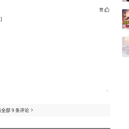
赞
]
看全部
9
条评论