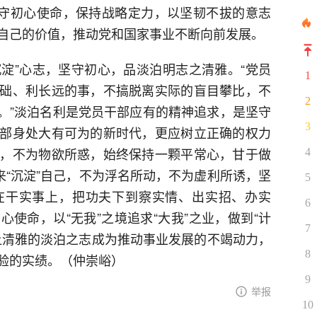
坚守初心使命，保持战略定力，以坚韧不拔的意志
自己的价值，推动党和国家事业不断向前发展。
沉淀”心志，坚守初心，品淡泊明志之清雅。“党员
1
础、利长远的事，不搞脱离实际的盲目攀比，不
2
程’。”淡泊名利是党员干部应有的精神追求，是坚守
3
部身处大有可为的新时代，更应树立正确的权力
，不为物欲所惑，始终保持一颗平常心，甘于做
4
来“沉淀”自己，不为浮名所动，不为虚利所诱，坚
5
在干实事上，把功夫下到察实情、出实招、办实
6
使命，以“无我”之境追求“大我”之业，做到“计
7
让清雅的淡泊之志成为推动事业发展的不竭动力，
8
验的实绩。（仲崇峪）
9
举报
10