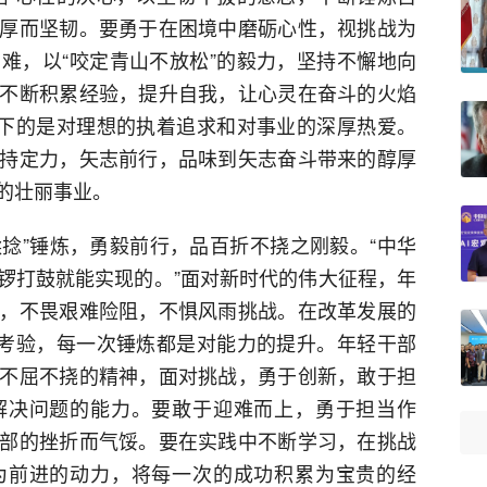
厚而坚韧。要勇于在困境中磨砺心性，视挑战为
难，以“咬定青山不放松”的毅力，坚持不懈地向
不断积累经验，提升自我，让心灵在奋斗的火焰
留下的是对理想的执着追求和对事业的深厚热爱。
持定力，矢志前行，品味到矢志奋斗带来的醇厚
的壮丽事业。
揉捻”锤炼，勇毅前行，品百折不挠之刚毅。“中华
锣打鼓就能实现的。”面对新时代的伟大征程，年
，不畏艰难险阻，不惧风雨挑战。在改革发展的
的考验，每一次锤炼都是对能力的提升。年轻干部
不屈不挠的精神，面对挑战，勇于创新，敢于担
解决问题的能力。要敢于迎难而上，勇于担当作
部的挫折而气馁。要在实践中不断学习，在挑战
为前进的动力，将每一次的成功积累为宝贵的经