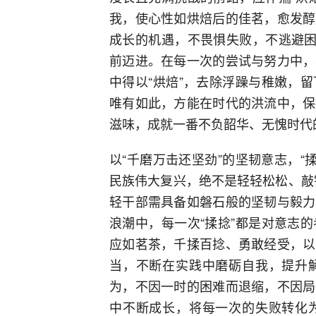
我，使心性如烘焙后的佳茗，愈发醇
成长的机遇，不畏惧失败，不逃避困
前迈进。在每一次的尝试与努力中，
中得以“烘焙”，去除浮躁与稚嫩，
唯有如此，方能在时代的洪流中，保
滋味，成就一番不负韶华、无愧时代
以“千磨万击还坚劲”的坚韧意志，“
民族伟大复兴，绝不是轻轻松松、敲
轻干部需具备如磐石般的坚韧与毅力
浪潮中，每一次“揉捻”都是对意志
应如茗茶，千揉百捻、勇敢经受，以
当，不断在实践中磨砺自我，提升
为，不因一时的困难而退缩，不因局
中不断成长，将每一次的失败转化