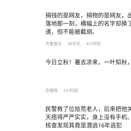
捐钱的是网友，捐物的是网友，
落地那一刻，横幅上的名字却换
递，但不能被截胡。
齐鲁壹点
38
评论
4小时前
今日立秋！暑去凉来，一叶知秋
京报网
2小时前
民警救了位拾荒老人，后来把他
天捂得严严实实，身上没有手机
核查发现其竟是潜逃16年逃犯