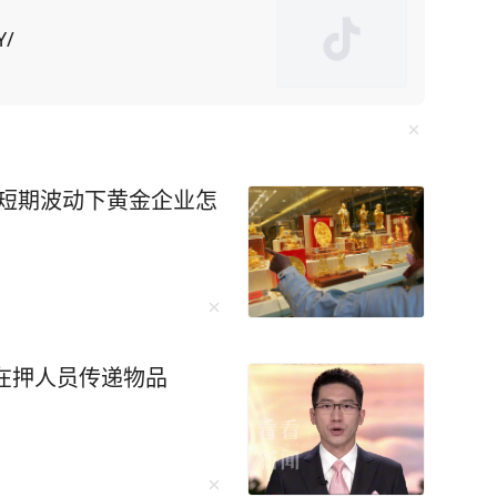
土矿山却面临技术瓶颈。对此，美国为了给对华
国留学生为筹码，施压中
Y/
中方不妥协，美国可能驱逐“数万名在美中国留学
却不知此方法会
“绝对是这样。禁令迫使中国人在芯片制造等各个
，短期波动下黄金企业怎
出口管制便让F-35战机生产线告急。而“一带一
球经济动荡中稳如磐石。 还有无人机碾
，珠海航展上展示的无人机航母、机器狗作战群，
名在押人员传递物品
未来培养更多的“芯片大脑”。 李柘远成长
异，成绩没人管也一塌糊涂。好在外公的悉心教
法，重新对知识点进行梳理、总结，更关键的