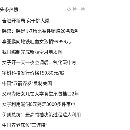
头条热榜
换一换
奋进开新局 实干挑大梁
韩媒：韩足协7场比赛性贿赂20名裁判
李亚鹏向地铁吐血女孩捐99999元
我国编制完成新版全月地质图
女子开一天一夜空调后二氧化碳中毒
宇树科技发行价格150.80元/股
中国“五箭齐发”反制美国
父母为陪女儿在大学食堂承包档口2年
女子利用漏洞0元薅走3000多件家电
伊朗总统：最高领袖决策过程遭人利用
中国养老床位“三连降”