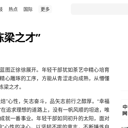
技
热点
国际
更多
栋梁之才”
蓝图正徐徐展开。年轻干部犹如茶艺中精心培育
精心雕琢的工序，方能从青涩走向成熟，从懵懂
栋梁之才。
烘焙”心性，矢志奋斗，品矢志前行之醇厚。“幸福
”在追求理想的道路上，没有一帆风顺的坦途，唯
成就一番事业。年轻干部如同初升的太阳，面对
焙”心性的决心，以坚韧不拔的意志，不断锤炼自