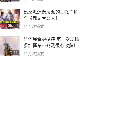
比反派还像反派的正派主角，
全员都是大恶人！
06:02
11万
次播放
黑河暴雪被硬控 第一次现场
参加懂车帝冬测很有收获！
10:21
11万
次播放