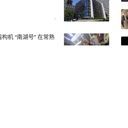
机 “南湖号” 在常熟
方账号
关注
没人找你吃饭，没人喊你
作戏都懒得去装，喜欢独
透了人性，看透了人生！
亲身踩过的人情大坑。 作
家，他出身山东农村，写
国，武器必须撤走，日本占领不算数