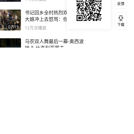
反馈
书记回乡全村热烈欢迎！谁知
大娘冲上去怒骂：你害死我儿
下载
子
07:15
12万
次播放
马农双人舞最后一幕-奥西波
娃 & 什克利亚罗夫
08:55
11万
次播放