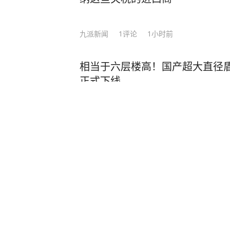
九派新闻
1
评论
1小时前
相当于六层楼高！国产超大直径盾构
正式下线
扬子晚报
4小时前
有书新视野
5小时前
·
《有书》官
莫言再次语出惊人！他说：如果混到
聚会，连电话也没几个，甚至连逢场
来独往，那么你真要庆祝，说明你悟
分享
63
386
很多人不知道，这句话背后藏着莫言
为首位获得诺贝尔文学奖的中国籍作
琉球进京祭祖只是开始，通告美