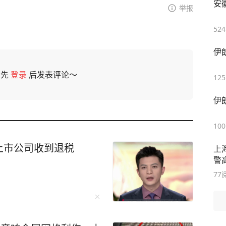
安
举报
524
伊
请先
登录
后发表评论～
125
伊
100
上市公司收到退税
上
警
77