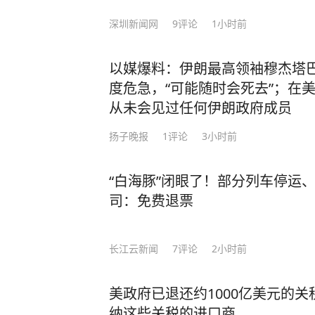
深圳新闻网
9
评论
1小时前
以媒爆料：伊朗最高领袖穆杰塔
度危急，“可能随时会死去”；在
从未会见过任何伊朗政府成员
扬子晚报
1
评论
3小时前
“白海豚”闭眼了！部分列车停运
司：免费退票
长江云新闻
7
评论
2小时前
美政府已退还约1000亿美元的
纳这些关税的进口商