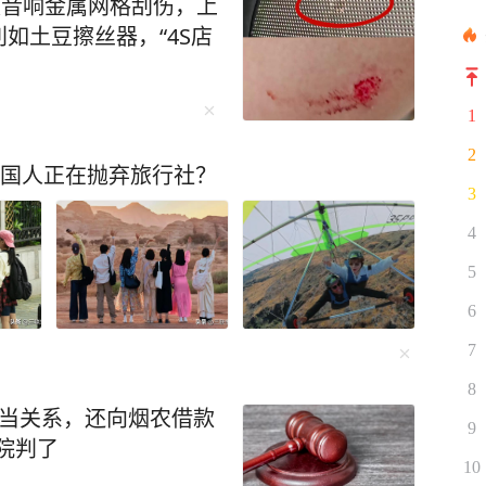
被音响金属网格刮伤，上
如土豆擦丝器，“4S店
1
2
中国人正在抛弃旅行社？
3
4
5
6
7
8
正当关系，还向烟农借款
9
院判了
10