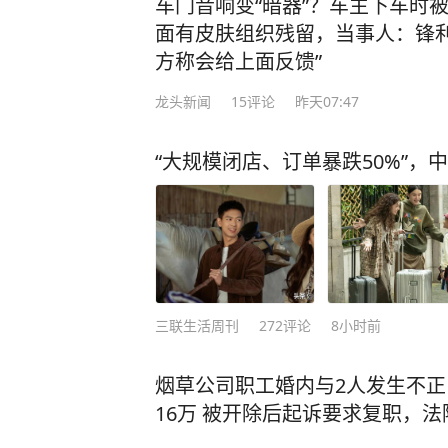
车门音响变“暗器”？车主下车时
面有皮肤组织残留，当事人：锋利
方称会给上面反馈”
龙头新闻
15
评论
昨天07:47
“大规模闭店、订单暴跌50%”，
三联生活周刊
272
评论
8小时前
烟草公司职工婚内与2人发生不
16万 被开除后起诉要求复职，法