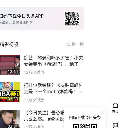
扫码下载今日头条APP
看最新、最热资讯内容
精彩视频
换一换
综艺：琴瑟和鸣多厉害？小夫
妻弹奏出《西游记》，绝了
12:14
12万
次播放
打排位就给钱？《决胜巅峰》
会是下一个moba爆款吗？#
决胜巅峰
03:33
11万
次播放
首页
【今日关注】吾心暖民心，九
扫码下载今日头条
六幺幺零。 #全民反诈进行时
02:51
11万
次播放