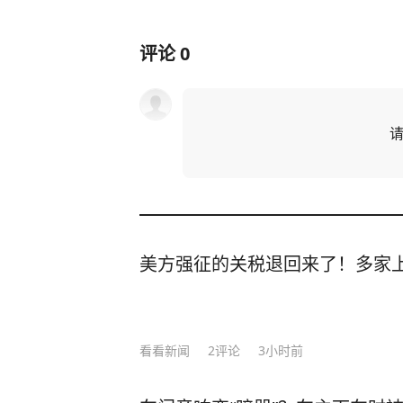
评论
0
美方强征的关税退回来了！多家
看看新闻
2
评论
3小时前