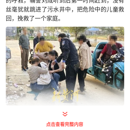
的呼救，辅警刘成听到后第一时间赶到，没有
丝毫犹就跳进了污水井中，把危险中的儿童救
回，挽救了一个家庭。
孩子被救出井，众人拿来御寒的衣物。
点击查看完整内容