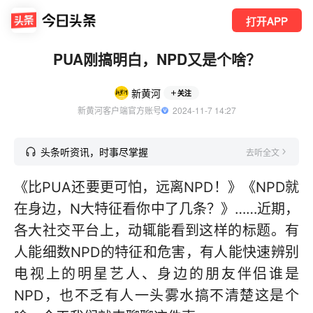
打开APP
PUA刚搞明白，NPD又是个啥？
新黄河
关注
新黄河客户端官方账号
  2024-11-7 14:27
头条听资讯，时事尽掌握
去听全文
《比PUA还要更可怕，远离NPD！》《NPD就
在身边，N大特征看你中了几条？》……近期，
各大社交平台上，动辄能看到这样的标题。有
人能细数NPD的特征和危害，有人能快速辨别
电视上的明星艺人、身边的朋友伴侣谁是
NPD，也不乏有人一头雾水搞不清楚这是个