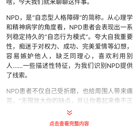
啥，今天我们就来聊聊这件事。
NPD，是“自恋型人格障碍”的简称。从心理学
和精神病学的角度看，NPD患者会表现出一系
列稳定持久的“自恋行为模式”。夸大自我重要
性，痴迷于对权力、成功、完美爱情等幻想，
容易嫉妒他人，缺乏同理心，喜欢利用别
人……一些描述性特征，为我们识别NPD提供
了线索。
NPD患者不仅自己受折磨，也给周围人带来痛
苦。“无限放大你的缺点，并让你看起来像不正
常的那个”“激起你的极端情绪，然后反过来指
责你”“NPD患者倾向于维持着三角关系或多角
点击查看完整内容
关系”……不少和NPD患者深度相处过的网友，