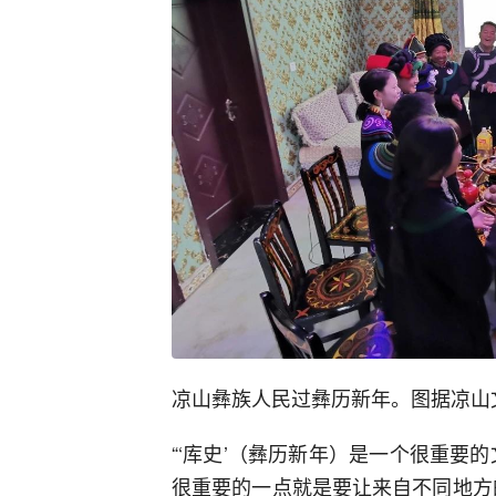
凉山彝族人民过彝历新年。图据凉山
“‘库史’（彝历新年）是一个很重要
很重要的一点就是要让来自不同地方