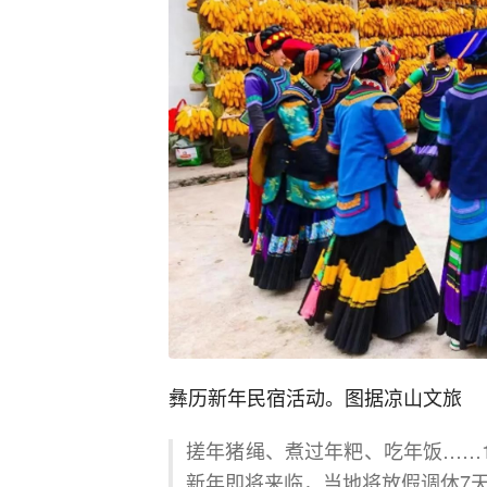
彝历新年民宿活动。图据凉山文旅
搓年猪绳、煮过年粑、吃年饭……1
新年即将来临，当地将放假调休7天