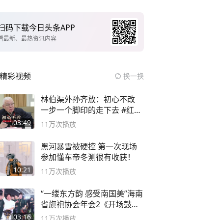
扫码下载今日头条APP
看最新、最热资讯内容
精彩视频
换一换
林伯渠外孙齐放：初心不改
一步一个脚印的走下去 #红船
论坛
03:49
11万
次播放
黑河暴雪被硬控 第一次现场
参加懂车帝冬测很有收获！
10:21
11万
次播放
“一缕东方韵 感受南国美”海南
省旗袍协会年会2《开场鼓》
二团
03:16
11万
次播放