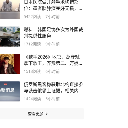
日本医院做开颅手术切错部
位：患者脑肿瘤完好无损，健
康部分被切除，已无法自主呼
5422
阅读
7小时前
吸；院方鞠躬道歉
爆料：韩国足协多次为外国裁
判提供性服务
1712
阅读
9小时前
《歌手2026》收官，胡彦斌
拿下歌王，齐豫第二、万妮达
第三
1513
阅读
6小时前
俄罗斯黑客称获取北约直接参
与袭击俄领土证据，相关内容
涉及乌克兰武装部队2026年7
1424
阅读
6小时前
月袭击俄列宁格勒州和加里宁
格勒州石油码头的事件
查看更多