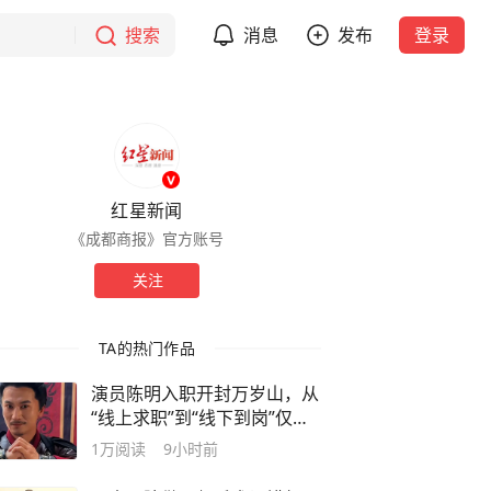
搜索
消息
发布
登录
红星新闻
《成都商报》官方账号
关注
TA的热门作品
演员陈明入职开封万岁山，从
“线上求职”到“线下到岗”仅用6
天，本人发声：此次“跨界”希
1万
阅读
9小时前
望能给处于低谷期的同行们一
点鼓励