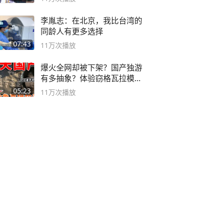
李胤志：在北京，我比台湾的
同龄人有更多选择
07:43
11万
次播放
爆火全网却被下架？国产独游
有多抽象？体验窃格瓦拉模拟
器！
05:23
11万
次播放