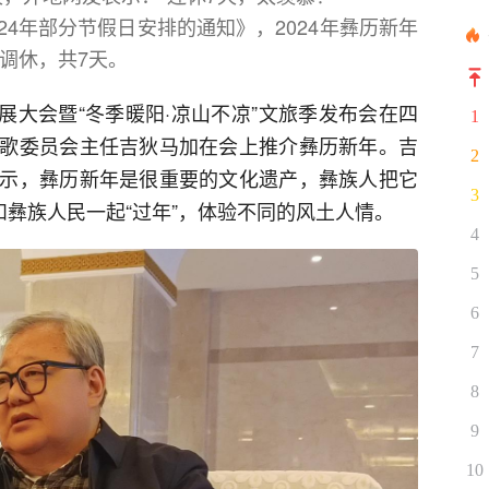
24年部分节假日安排的通知》，2024年彝历新年
假调休，共7天。
发展大会暨“冬季暖阳·凉山不凉”文旅季发布会在四
1
歌委员会主任吉狄马加在会上推介彝历新年。吉
2
示，彝历新年是很重要的文化遗产，彝族人把它
3
和彝族人民一起“过年”，体验不同的风土人情。
4
5
6
7
8
9
10