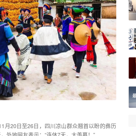
1月20日至26日，四川凉山群众翘首以盼的彝历
，外地网友表示：“连休7天，太羡慕！”