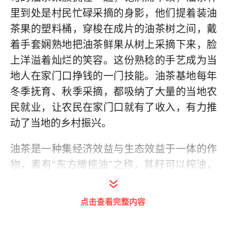
里到处是村民忙碌采摘的身影，他们提着装油
茶果的塑料桶，穿梭在成片的油茶树之间，戴
着手套娴熟地把油茶鲜果从树上采摘下来，脸
上洋溢着灿烂的笑容。这份熟稔的手艺成为当
地人在家门口挣钱的一门技能。油茶基地每年
冬季抚育、秋季采摘，都吸纳了大量的当地农
民就业，让农民在家门口就有了收入，有力推
动了当地的乡村振兴。
油茶是一种集经济效益与生态效益于一体的作
物，素有“东方橄榄油”之称，其籽可以榨油，
茶油色清味香，营养丰富，是优质食用油，很
受市场欢迎。2010年，六安市丰乐源油茶开发
点击查看完整内容
有限公司在黄墩村流转山场开发种植油茶，涉