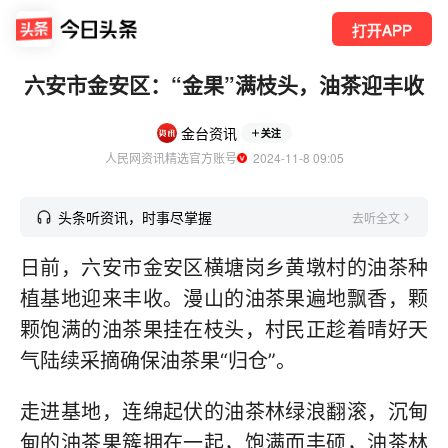
打开APP
六安市金安区：“金果”满枝头，油茶迎丰收
金台资讯
关注
人民网资讯精选官方账号
  2024-11-8 09:05
头条听资讯，时事尽掌握
去听全文
日前，六安市金安区横塘岗乡黄墩村的油茶种
植基地迎来丰收。漫山的油茶果遍地飘香，颗
颗饱满的油茶果挂在枝头，村民正趁着晴好天
气陆续采摘确保油茶果“归仓”。
走进基地，连绵起伏的油茶林绿浪翻滚，沉甸
甸的油茶果簇拥在一起，饱满而丰硕，油茶林