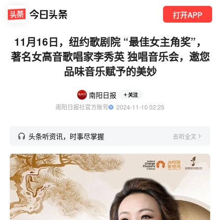
打开APP
11月16日，纽约歌剧院 “最佳女主角奖”，
著名女高音歌唱家李秀英 独唱音乐会，邀您
品味音乐赋予的美妙
南阳日报
关注
南阳日报社官方账号
  2024-11-10 02:25
头条听资讯，时事尽掌握
去听全文