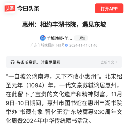
打开APP
惠州：相约丰湖书院，遇见东坡
羊城晚报•羊城派
关注
广东羊城晚报旗下账号
  2024-11-11 01:46
头条听资讯，时事尽掌握
去听全文
“一自坡公谪南海，天下不敢小惠州”。北宋绍
圣元年（1094）年，一代文豪苏轼谪居惠州，
在此留下了宝贵的文化遗产和精神财富。11月
9日-10日期间，惠州市图书馆在惠州丰湖书院
举办“书藏有象 智化无穷”东坡寓惠930周年文
化周暨2024年中华传统晒书活动。