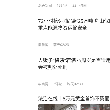
龙头新闻
13
评论
22小时前
72小时抢运油品超25万吨 舟山
重点能源物资运输安全
潮新闻
前天02:23
人贩子“梅姨”若满75周岁是否
会被判处死刑
华商网
3
评论
昨天02:30
法治在线丨5万元黄金首饰不翼而