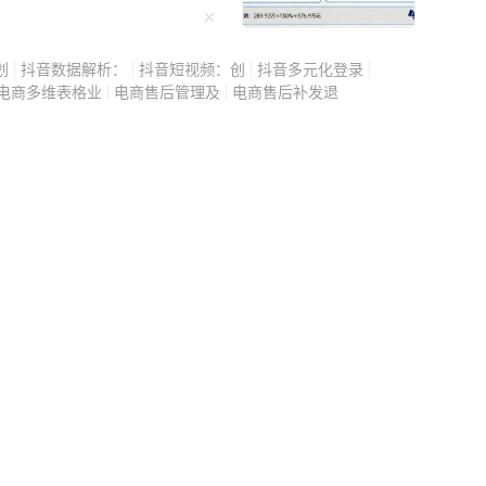
，可如今回头再看，才发
划
抖音数据解析：
抖音短视频：创
抖音多元化登录
电商多维表格业
电商售后管理及
电商售后补发退
出的那个另类要求。 同
住一套房子，却要各自拥
紧挨着，分开睡就是感情
不是要回归普通夫妻的生
飞狗跳，感情消磨殆尽。
没有半点关系。 大家
把两个人揉成一个整体，
，凡事都要捆绑绑定，稍