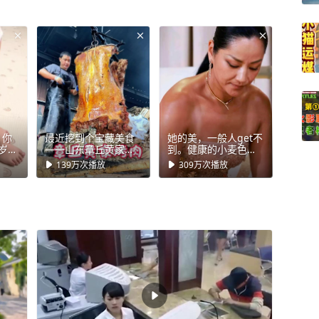
，你
最近挖到个宝藏美食
她的美，一般人get不
岁60
——山东章丘黄家烤
到。健康的小麦色肌
肥计
肉，居然已经传承400
肤充满力量感
139万
次播放
309万
次播放
肉感
年了！ #烤猪#烤肉