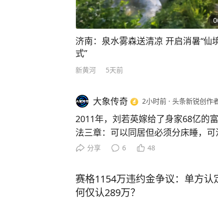
0
济南：泉水雾森送清凉 开启消暑“仙
式”
新黄河
5天前
大象传奇
2小时前
·
头条新锐创作
2011年，刘若英嫁给了身家68亿
法三章：可以同居但必须分床睡，可
了。 不知道大家有没有发现，现在很多人的婚姻观都被固化思
分享
6
48
维绑架了，总觉得两个人结了婚，就
吃喝住行完全捆绑，半点私人空间都不能有。 仿
赛格1154万违约金争议：单方认
人稍微保持点距离，少了些寸步不离
何仅认289万？
真挚，这段婚姻就名不副实。 当年刘若英结婚的时候，就彻底
推翻了这套大众默认的婚恋规则，当