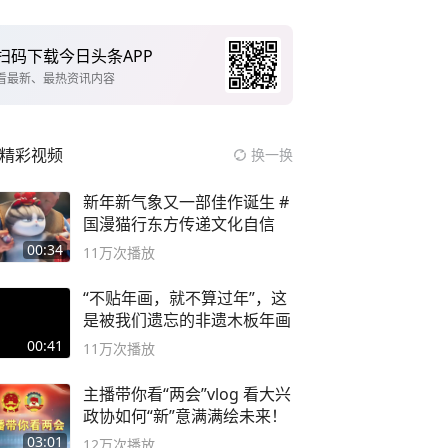
扫码下载今日头条APP
看最新、最热资讯内容
精彩视频
换一换
新年新气象又一部佳作诞生 #
国漫猫行东方传递文化自信
00:34
11万
次播放
“不贴年画，就不算过年”，这
是被我们遗忘的非遗木板年画
00:41
11万
次播放
主播带你看“两会”vlog 看大兴
政协如何“新”意满满绘未来！
03:01
12万
次播放