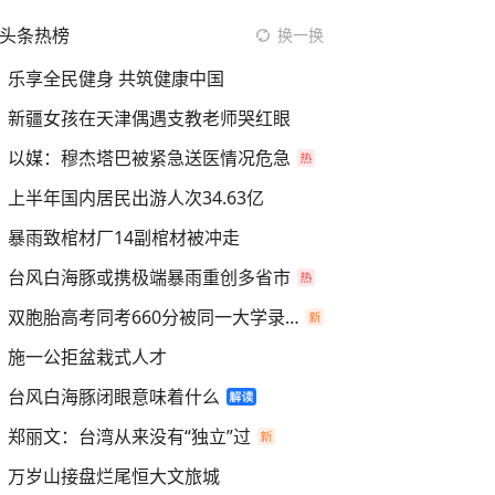
头条热榜
换一换
乐享全民健身 共筑健康中国
新疆女孩在天津偶遇支教老师哭红眼
以媒：穆杰塔巴被紧急送医情况危急
上半年国内居民出游人次34.63亿
暴雨致棺材厂14副棺材被冲走
台风白海豚或携极端暴雨重创多省市
双胞胎高考同考660分被同一大学录取
施一公拒盆栽式人才
台风白海豚闭眼意味着什么
郑丽文：台湾从来没有“独立”过
万岁山接盘烂尾恒大文旅城