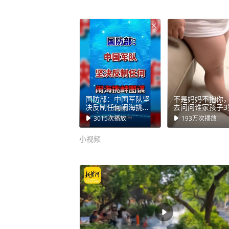
国防部：中国军队坚
不是妈妈不抱你
决反制任何闹海挑衅
去问问谁家孩子3
图谋！8月7日下午，
斤的。#胖宝宝减
3015
次播放
193万
次播放
国防部新闻发言人陈
划 #婴儿肥腿 #
曦大校就近期涉军问
宝宝
小视频
题发布消息