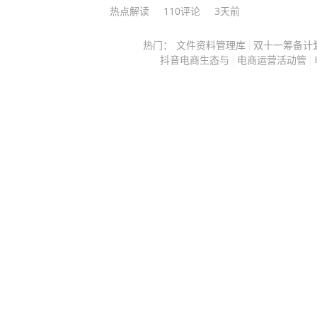
热点解读
110
评论
3天前
得她太矫情，有人说她根本不懂婚姻
现她活得比谁都清醒通透。 2011年刘若英走入婚姻，这件事在
热门：
文件资料管理库
双十一筹备计
当年算是不小的话题。 但真正让网友炸开锅的，从来不是她嫁
抖音电商生态与
电商运营活动管
给了谁、对方家境如何，而是她婚前提
居可以，但坚决分床，准确来说是同
有独立的睡眠空间。 那时候大家对婚姻的认知就是，夫妻就该
同进同出、朝夕相伴，连睡觉都要紧
变淡，就是不想好好过日子。 很多人抱着看热闹的心态吐槽，
说她的规矩不过是嘴上说说，最后还
活。 还有人笃定，婚后她肯定妥协让步，放下了那些特立独行
的坚持。 但这么多年过去，那些等着看她婚姻翻车的人，终究
落空了。 反观身边太多普通夫妻，没有所谓的分房规矩，天天
朝夕相对、捆绑生活，最后却吵得鸡
婚姻的好坏，真的和相处距离、捆绑程度
总以为，婚姻就是消灭彼此的独立，
你的生活是我的，我的圈子也是你的