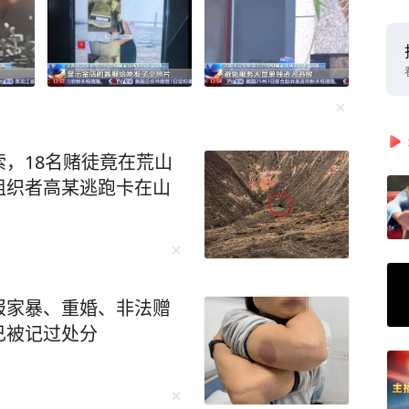
，18名赌徒竟在荒山
组织者高某逃跑卡在山
报家暴、重婚、非法赠
已被记过处分