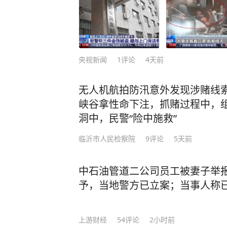
央视新闻
1
评论
4天前
无人机航拍防汛意外发现涉赌线索
峡谷拿性命下注，抓赌过程中，
洞中，民警“险中施救”
临沂市人民检察院
9
评论
5天前
中石油管道二公司员工被妻子举
予，当地警方已立案；当事人称
上游财经
54
评论
2小时前