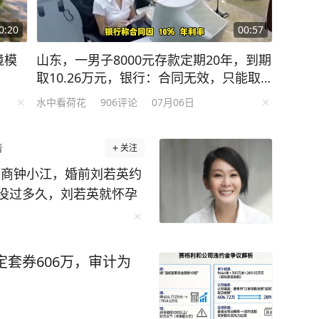
0:20
00:57
境模
山东，一男子8000元存款定期20年，到期
取10.26万元，银行：合同无效，只能取9
600元，男子告上法庭，法院判了！
水中看荷花
906
评论
07月06日
者
关注
的富商钟小江，婚前刘若英约
没过多久，刘若英就怀孕
得二十四小时黏在一起，
佛只要夫妻二
定套券606万，审计为
的纠缠，这段感情就不够
时全网吵翻了天，有人觉