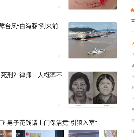
保障台风“白海豚”到来前
1
2
3
4
适用死刑？律师：大概率不
5
6
7
8
9
飞 男子花钱请上门保洁竟“引狼入室”
10