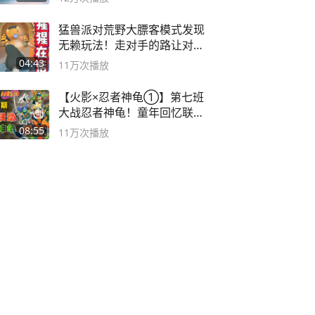
猛兽派对荒野大膘客模式发现
无赖玩法！走对手的路让对手
无路可走
04:43
11万
次播放
【火影×忍者神龟①】第七班
大战忍者神龟！童年回忆联动
论武？
08:55
11万
次播放