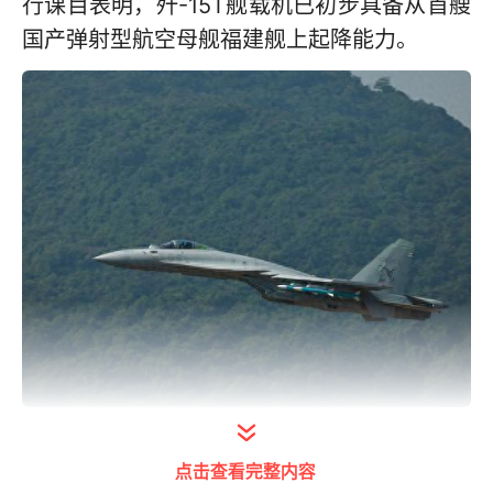
行课目表明，歼-15T舰载机已初步具备从首艘
国产弹射型航空母舰福建舰上起降能力。
反区操纵，是指舰载机着舰飞行时，飞行员采
点击查看完整内容
取的一种极其特殊的操纵模式。军事专家曹卫