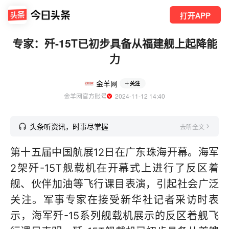
打开APP
专家：歼-15T已初步具备从福建舰上起降能
力
金羊网
关注
金羊网官方账号
  2024-11-12 14:40
头条听资讯，时事尽掌握
去听全文
第十五届中国航展12日在广东珠海开幕。海军
2架歼-15T舰载机在开幕式上进行了反区着
舰、伙伴加油等飞行课目表演，引起社会广泛
关注。军事专家在接受新华社记者采访时表
示，海军歼-15系列舰载机展示的反区着舰飞