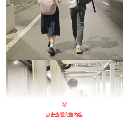
点击查看完整内容