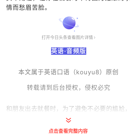
情而愁眉苦脸。
打开今日头条查看图片详情
英语·音频版
本文属于英语口语（kouyu8）原创
转载请到后台授权，侵权必究
和朋友出去就餐时，为了避免不必要的尴尬，
我们都会选择一起平摊费用，也就是我们常说
的 AA制。这样
既不用一个人花费请客，也不
点击查看完整内容