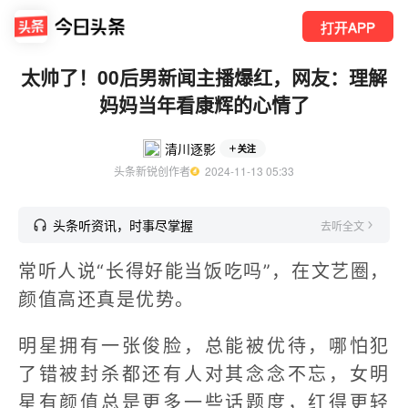
打开APP
太帅了！00后男新闻主播爆红，网友：理解
妈妈当年看康辉的心情了
清川逐影
关注
头条新锐创作者
  2024-11-13 05:33
头条听资讯，时事尽掌握
去听全文
常听人说“长得好能当饭吃吗”，在文艺圈，
颜值高还真是优势。
明星拥有一张俊脸，总能被优待，哪怕犯
了错被封杀都还有人对其念念不忘，女明
星有颜值总是更多一些话题度，红得更轻