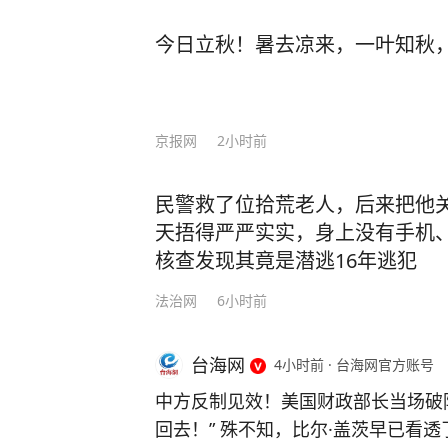
今日立秋！暑去凉来，一叶知秋
京报网
2小时前
民警救了位拾荒老人，后来把他
天捂得严严实实，身上没有手机
核查发现其竟是潜逃16年逃犯
法治网
6小时前
台海网
4小时前
·
台海网官方账号
中方反制见效！美国财政部长当场破
回去！” 殊不知，比尔·盖茨早已看