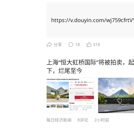
主芯片，并通过规模制造优势赶超上来！ 中国近期对稀土出口实施反制措
稀土供应链上高度依赖中国，重启本
博弈找筹码，居然把矛头指向了中国留学生身上！ 美国以中
https://v.douyin.com/wj759cfrtV
国撤销稀土出口管制新规。他声称若
生”，并威胁在金融、软件等领域升级行动。 美国想威胁中国让步，
更加激发中国的爆发力！ 举例，CNN主持人曾询问科技禁令是否 “以一种奇怪的方式
分享
18
316
产生了相反的效果”，盖茨回应称：
方面全速前进。” 面对美国芯片封锁，中国3年实现半导体设备国产化率从12%跃至3
上海“恒大虹桥国际”将被拍卖，起
5%；稀土加工产能占全球90%，一纸
下，烂尾至今
路”合作、RCEP贸易圈扩容，更让中国在全
压：中国无人机成本只有美国的1%
让美军司令直呼“没法比”。 而我国如今之所以有这样的底气，就是因为有人才的支
撑！ 据悉，2024年中国高层次科技人才数量达32,511人，占全球的27.9%，位居全球
首位。 当然，授人以鱼不如授人以渔。除了技术人才，还有一种更可贵的“文化战
士”。比如李柘远——用自己的方式，为国家
每日经济新闻
8
评论
2小时前
于一个特殊的家庭环境，自幼父母离