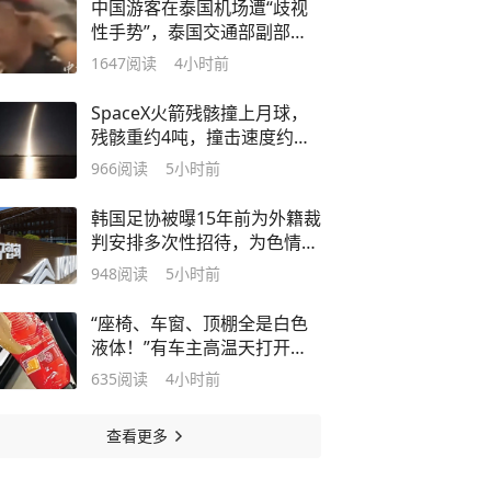
中国游客在泰国机场遭“歧视
性手势”，泰国交通部副部
长：不可接受，已责令全面调
1647
阅读
4小时前
查，对责任人员采取最严厉纪
律处分
SpaceX火箭残骸撞上月球，
残骸重约4吨，撞击速度约为
每秒2.4公里，释放能量相当
966
阅读
5小时前
于数吨TNT炸药爆炸
韩国足协被曝15年前为外籍裁
判安排多次性招待，为色情招
待支付金额一度超百万韩元，
948
阅读
5小时前
韩足协官员：文件保存期限已
过，很难确定具体细节
“座椅、车窗、顶棚全是白色
液体！”有车主高温天打开车
门惊呆了：这东西怎么炸了？
635
阅读
4小时前
查看更多