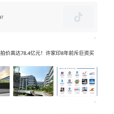
施，美国在
土矿山却面临技术瓶颈。对此，美国为了给对华
国留学生为筹码，施压中
Y/
中方不妥协，美国可能驱逐“数万名在美中国留学
却不知此方法会
“绝对是这样。禁令迫使中国人在芯片制造等各个
拍价高达78.4亿元！许家印8年前斥巨资买
出口管制便让F-35战机生产线告急。而“一带一
球经济动荡中稳如磐石。 还有无人机碾
，珠海航展上展示的无人机航母、机器狗作战群，
未来培养更多的“芯片大脑”。 李柘远成长
异，成绩没人管也一塌糊涂。好在外公的悉心教