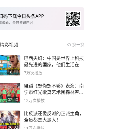
扫码下载今日头条APP
看最新、最热资讯内容
精彩视频
换一换
巴西夫妇：中国是世界上科技
最先进的国家，他们生活在
2999年
18:10
7万
次播放
舞蹈《想你想不够》表演：南
宁市红光歌舞艺术团森林春红
舞蹈队。
02:40
12万
次播放
比反派还像反派的正派主角，
全员都是大恶人！
06:02
11万
次播放