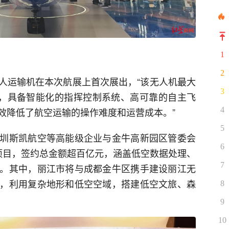
1
2
人运输机在本次航展上首次展出，“该无人机最大
3
米，具备智能化的指挥控制系统、高可靠的自主飞
4
效降低了航空运输的操作难度和运营成本。”
5
圳斯凯航空等高能级企业与金牛高新园区管委会
6
项目，签约总金额超百亿元，涵盖低空数据处理、
7
。其中，丽江市将与成都金牛区携手建设丽江无
，利用复杂地形和低空空域，搭建低空文旅、森
8
9
10