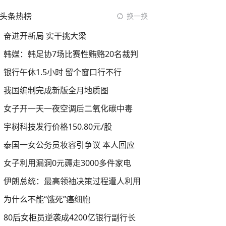
头条热榜
换一换
奋进开新局 实干挑大梁
韩媒：韩足协7场比赛性贿赂20名裁判
银行午休1.5小时 留个窗口行不行
我国编制完成新版全月地质图
女子开一天一夜空调后二氧化碳中毒
宇树科技发行价格150.80元/股
泰国一女公务员妆容引争议 本人回应
女子利用漏洞0元薅走3000多件家电
伊朗总统：最高领袖决策过程遭人利用
为什么不能“饿死”癌细胞
80后女柜员逆袭成4200亿银行副行长