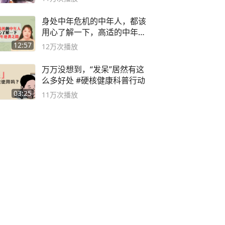
身处中年危机的中年人，都该
用心了解一下，高适的中年逆
袭之路
12:57
12万
次播放
万万没想到，“发呆”居然有这
么多好处 #硬核健康科普行动
03:25
11万
次播放