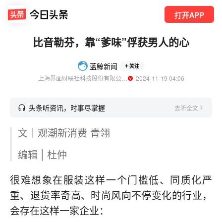
打开APP
比音勒芬，靠“爹味”俘获男人的心
蓝鲸新闻
关注
上海界面财联社科技股份有限公司旗下账号
  2024-11-19 04:06
头条听资讯，时事尽掌握
去听全文
文｜观潮新消费 青翎
编辑 | 杜仲
很难想象在服装这样一个门槛低、同质化严
重、退货率奇高、时尚风向不停变化的行业，
会存在这样一家企业：