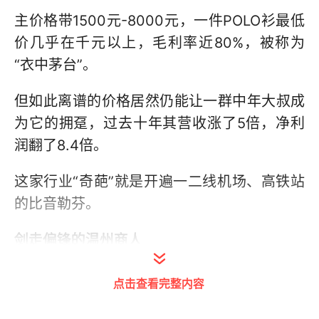
主价格带1500元-8000元，一件POLO衫最低
价几乎在千元以上，毛利率近80%，被称为
“衣中茅台”。
但如此离谱的价格居然仍能让一群中年大叔成
为它的拥趸，过去十年其营收涨了5倍，净利
润翻了8.4倍。
这家行业“奇葩”就是开遍一二线机场、高铁站
的比音勒芬。
剑走偏锋的温州商人
温州，中国现代商业的沃土，走出了一批服装
点击查看完整内容
领域的佼佼者——森马、美邦、奥康、红蜻