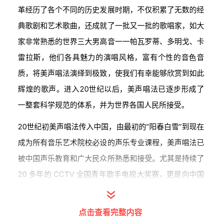
革经历了各个不同的历史发展时期，不仅积累了无数的经
典歌剧和艺术歌曲，还成就了一批又一批的歌唱家，如大
家非常熟悉的世界三大男高音一一帕瓦罗蒂、多明戈、卡
雷拉斯，他们各具魅力的演唱风格，富有个性的音色音
质，将美声唱法演绎到极致，使我们有幸能够欣赏到如此
辉煌的歌声。进入20世纪以后，美声唱法已逐步形成了
一整套科学规范的体系，并为世界各国人民所接受。
20世纪初美声唱法传入中国，由最初的“阳春白雪”到现在
成为所有音乐艺术院校必设的声乐专业课程，美声唱法已
被中国声乐教育和广大民众所熟悉和接受。尤其是持续了
20 多年的 CCTV 全国青年歌手电视大奖赛，更是向中国
亿万普通观众打开了一扇欣赏美声唱法的窗口，使人们对
美声唱法的认知水平有了进一步的提高。
点击查看完整内容