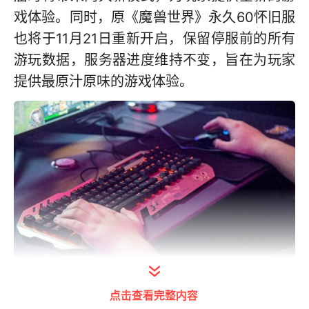
戏体验。同时，原《魔兽世界》永久60怀旧服
也将于11月21日重新开启，保留停服前的所有
游玩数据，服务器进度维持不变，旨在为玩家
提供最原汁原味的游戏体验。
点击查看完整内容