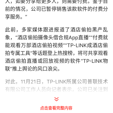
人，如要分享给更多人，则需要付费。鉴于目
前的情况，公司已暂停销售该款软件的付费分
享服务。”
此前，多家媒体跟进报道了酒店偷拍黑产乱
象，“酒店偷拍摄像头借合规App直播”“付费就
能观看万部酒店偷拍视频”“TP-LINK成酒店偷
拍专属工具”等话题登上热搜榜，将可共享观看
酒店偷拍直播或回放视频的软件“TP-LINK物
联”推上舆论的风口浪尖。
对此，11月21日，TP-LINK所属公司普联技术
有限公司工作人员向记者表示，公司已关注到
相关消息，“
实际上是‘TP-LINK物联’软件的视
频分享功能被违法分子用于不正当的分享
，并
点击查看完整内容