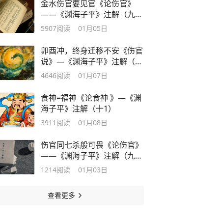
金水伤官要见官《论伤官》
——《渊海子平》注解（九
4）
5907
阅读
01月05日
卯酉冲，终身迁移不安《伤官
说》—《渊海子平》注解（九
6）
4646
阅读
01月07日
食神=福神《论食神 》—《渊
海子平》注解（十1）
3911
阅读
01月08日
伤官同七杀般可畏《论伤官》
——《渊海子平》注解（九
3）
1214
阅读
01月03日
查看更多