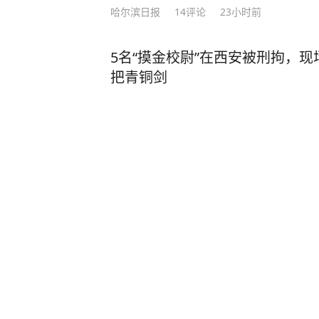
哈尔滨日报
14
评论
23小时前
5名“摸金校尉”在西安被刑拘，
把青铜剑
光明网
1
评论
前天03:03
北青网
22分钟前
·
北青网官方账号
“白海豚”带来极端暴雨 遇城市内涝 
风级）的中心已于今天（9日）17时
陆，登陆时中心附近最大风力有14级（
浙江大部、上海大部、江苏中南部、
部、安徽皖南山区和大别山区等地部分地
极端暴雨容易造成城市内涝，导致电
水，影响城市安全运行，甚至可能威