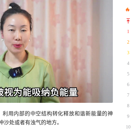
1
2
3
4
5
6
7
8
量，利用内部的中空结构转化释放和谐新能量的神
9
冲沙处或者有浊气的地方。
10