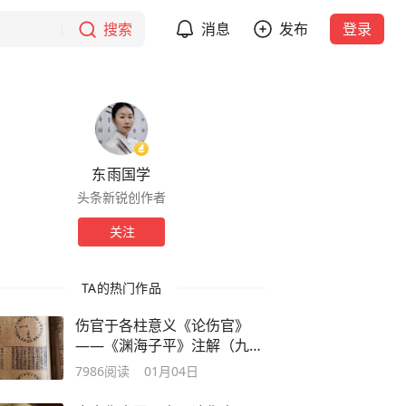
搜索
消息
发布
登录
东雨国学
头条新锐创作者
关注
TA的热门作品
伤官于各柱意义《论伤官》
——《渊海子平》注解（九
4）
7986
阅读
01月04日