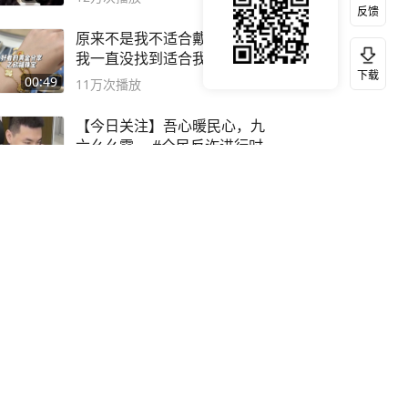
反馈
原来不是我不适合戴黄金，是
我一直没找到适合我的黄金
下载
😭
00:49
11万
次播放
【今日关注】吾心暖民心，九
六幺幺零。 #全民反诈进行时
02:51
11万
次播放