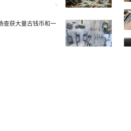
现场查获大量古钱币和一
关注
这些事千万不能做 今年第13号台风“白海豚”（强台
30分前后在浙江省台州玉环市坎门街道沿海登
42米/秒）。预计，8月9日20时至10日20时，
安徽中南部、福建北部等地有大暴雨，浙江中东
区有特大暴雨(250～420毫米)。 台风带来的
+
3
力、通信、交通等基础设施瘫痪，城区大面积积
胁群众生命财产安全。 暴雨时尽量留在室内避险