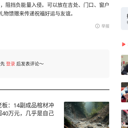
平安，阻挡负能量入侵。可以放在吉处、门口、窗户
礼物馈赠来传递祝福好运与友谊。
举报
请先
登录
后发表评论～
板：14副成品棺材冲
40万元，几乎是自己