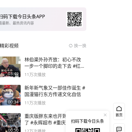
扫码下载今日头条APP
看最新、最热资讯内容
精彩视频
换一换
林伯渠外孙齐放：初心不改
一步一个脚印的走下去 #红船
论坛
03:49
11万
次播放
新年新气象又一部佳作诞生 #
国漫猫行东方传递文化自信
00:34
11万
次播放
首页
重庆版胖东来也开到吾悦广场
扫码下载今日头条
了 #永辉超市 #重庆版胖永辉
00:50
12万
次播放