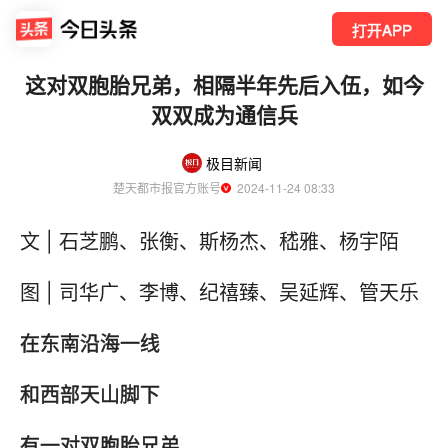
打开APP
这对双胞胎兄弟，相隔半年先后入伍，如今
双双成为通信兵
极目新闻
楚天都市报官方账号
  2024-11-24 08:33
文 | 石芝鹏、张衡、斯杨杰、嵇雅、杨宇陌
图 | 司华广、李博、纪禧臻、吴延辉、管天乐
在东南沿海一线
和西部天山脚下
有一对双胞胎兄弟