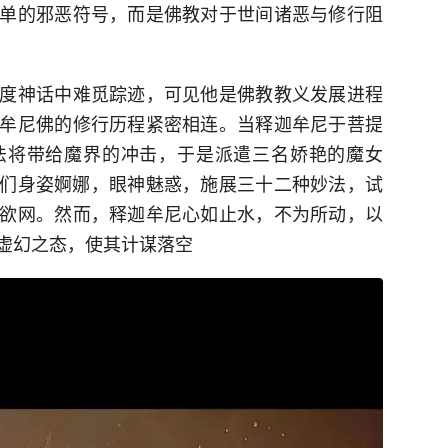
单的邪恶符号，而是佛教对于世间诸恶与修行阻
度神话中难觅踪迹，可见他是佛教教义发展进程
牟尼佛的修行历程紧密相连。当释迦牟尼于菩提
法将带给魔界的冲击，于是派遣三名娇艳的魔女
们身姿婀娜，眼神魅惑，施展三十二种妙法，试
欲网。然而，释迦牟尼心如止水，不为所动，以
虚幻之态，使其计谋落空