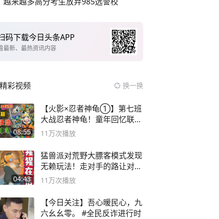
越来越多高分考生放弃985选警校
扫码下载今日头条APP
看最新、最热资讯内容
精彩视频
换一换
【火影×忍者神龟①】第七班
大战忍者神龟！童年回忆联动
论武？
08:55
11万
次播放
猛兽派对荒野大膘客模式发现
无赖玩法！走对手的路让对手
无路可走
04:43
11万
次播放
【今日关注】吾心暖民心，九
六幺幺零。 #全民反诈进行时