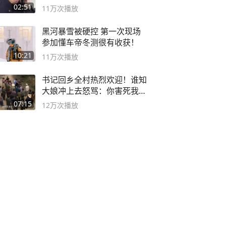
02:51
11万
次播放
黑河暴雪被硬控 第一次现场
参加懂车帝冬测很有收获！
10:21
11万
次播放
书记回乡全村热烈欢迎！谁知
大娘冲上去怒骂：你害死我儿
子
07:15
12万
次播放