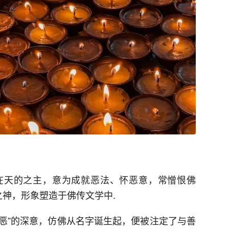
在天的之主，意为成就恶法、怀恶意，常憎恨佛
之神，形象塑造于佛传文学中.
中恶”的深意，仿佛从名字诞生起，便被注定了与善