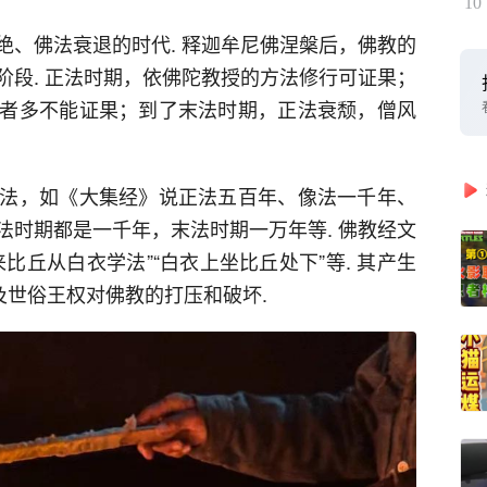
10
绝、佛法衰退的时代. 释迦牟尼佛涅槃后，佛教的
阶段. 正法时期，依佛陀教授的方法修行可证果；
者多不能证果；到了末法时期，正法衰颓，僧风
法，如《大集经》说正法五百年、像法一千年、
法时期都是一千年，末法时期一万年等. 佛教经文
比丘从白衣学法”“白衣上坐比丘处下”等. 其产生
及世俗王权对佛教的打压和破坏.