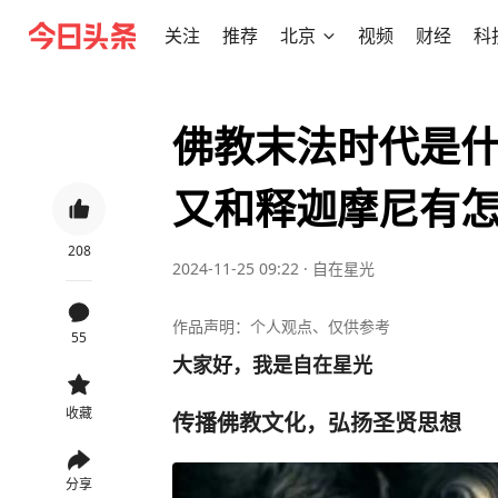
关注
推荐
北京
视频
财经
科
佛教末法时代是
又和释迦摩尼有
208
2024-11-25 09:22
·
自在星光
作品声明：个人观点、仅供参考
55
大家好，我是自在星光
收藏
传播佛教文化，弘扬圣贤思想
分享