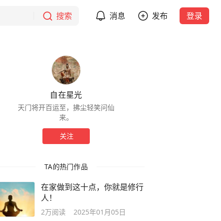
搜索
消息
发布
登录
自在星光
天门将开百运至，拂尘轻笑问仙
来。
关注
TA的热门作品
在家做到这十点，你就是修行
人！
2万
阅读
2025年01月05日