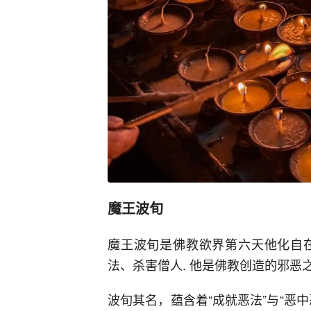
魔王波旬
魔王波旬是佛教欲界第六天他化自
法、杀害僧人. 他是佛教创造的邪恶
波旬其名，蕴含着“成就恶法”与“恶