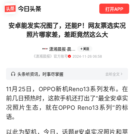
打开APP
安卓能发实况图了，还能P！网友票选实况
照片哪家差，差距竟然这么大
潇湘晨报·晨视频
关注
《潇湘晨报》官方账号
  2024-11-26 06:58
头条听资讯，时事尽掌握
去听全文
11月25日，OPPO新机Reno13系列发布。在
前几日预热时，这款手机还打出了“最全安卓实
况照片生态，就在OPPO Reno13系列”的标
语。
以此为契机，今日，话题#安卓实况照片和苹