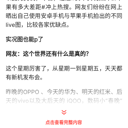
果有多大差距#冲上热搜。网友们纷纷在网上
晒出自己使用安卓手机与苹果手机拍出的不同
live图，比较各家优缺点。
实况图也能p了
网友：这个世界还有什么是真的？
这个星期厉害了，从星期一到星期五，天天都
有新机发布会。
昨晚的OPPO 、今天的华为、明天的红米、后
天的vivo以及大后天的 iQOO，数码小“春晚”
就在这周。
点击查看完整内容
在今年的5月，OPPO发布了Reno12系列，主