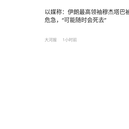
以媒称：伊朗最高领袖穆杰塔巴
危急，“可能随时会死去”
大河报
1小时前
特朗普最新发声：“很多人说我是
之一”，美国现在真的正处于黄金
世界闽南人
1小时前
台风“白海豚”闭眼，登陆地点有