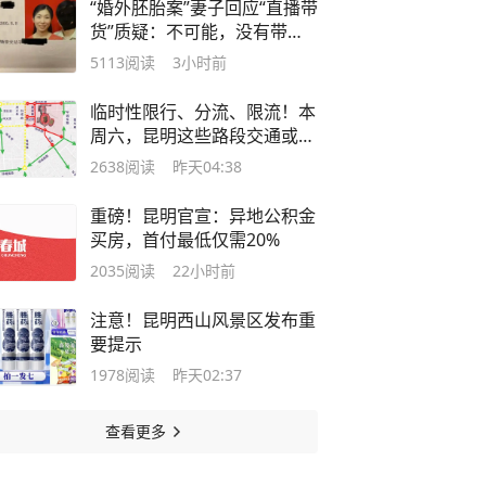
“婚外胚胎案”妻子回应“直播带
货”质疑：不可能，没有带货
的身体条件；今天是20周年结
5113
阅读
3小时前
婚纪念日，“是个转折点，让
自己重生！”
临时性限行、分流、限流！本
周六，昆明这些路段交通或有
调整
2638
阅读
昨天04:38
重磅！昆明官宣：异地公积金
买房，首付最低仅需20%
2035
阅读
22小时前
注意！昆明西山风景区发布重
要提示
1978
阅读
昨天02:37
查看更多