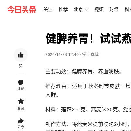
关注
推荐
北京
视频
财经
科
健脾养胃！试试
2024-11-28 12:40
·
掌上春城
赞
主要功效：健脾养胃、养血润肤。
推荐理由：适用于秋冬时节皮肤干燥
评论
人群。
材料：莲藕250克、燕麦米30克、党
收藏
制作方法：将燕麦米提前浸泡2小时
分享