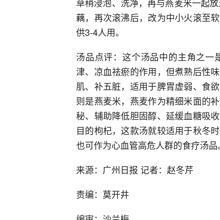
草稍浸泡、洗净，再与燕麦米一起放进
藕，再次滚沸后，改为中小火滚至软
供3-4人用。
汤品点评：这个汤品中的主角之一
津、凉血祛瘀的作用，但煮熟后性味
肌、补五脏，适用于脾胃虚弱、食欲
则是燕麦米，燕麦作为精细米面的补
秘、辅助降低胆固醇、延缓血糖吸收
目的枸杞，这款汤就较适用于秋冬时
也可作为心血管高危人群的食疗汤品
来源：广州日报 记者：赵冬芹
责编：莫开井
编审：沙兰梅