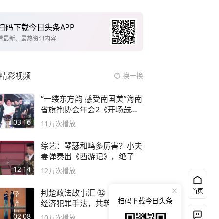
扫码下载今日头条APP
看最新、最热资讯内容
精彩视频
换一换
“一缕东方韵 感受南国美”海南
省旗袍协会年会2《开场鼓》
二团
03:16
11万
次播放
综艺：琴瑟和鸣多厉害？小夫
妻弹奏出《西游记》，绝了
12:14
12万
次播放
首页
荆楚政法故事汇 ㉜ | 【揭秘
扫码下载今日头条
经济犯罪手法，共筑平安防线
02:08
10万
次播放