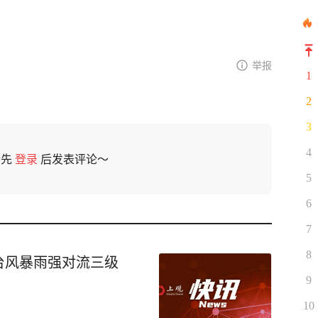
举报
1
2
3
4
请先
登录
后发表评论～
5
6
7
8
台风暴雨强对流三级
9
10