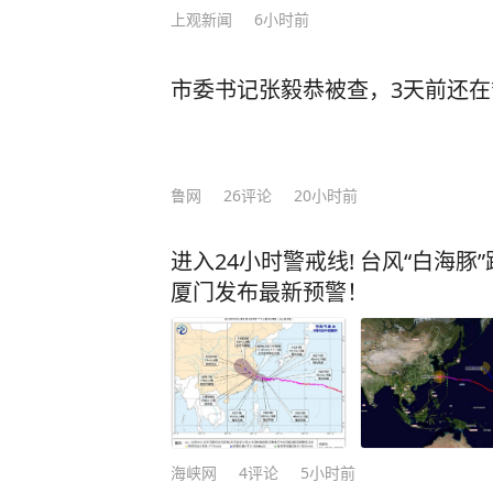
上观新闻
6小时前
市委书记张毅恭被查，3天前还
鲁网
26
评论
20小时前
进入24小时警戒线! 台风“白海
厦门发布最新预警！
海峡网
4
评论
5小时前