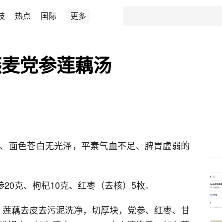
技
热点
国际
更多
燕麦党参莲藕汤
、面色苍白无光泽，平素气血不足、脾胃虚弱的
参20克、枸杞10克、红枣（去核）5枚。
，莲藕去皮去污泥洗净，切厚块，党参、红枣、甘