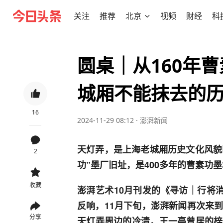
关注
推荐
北京
视频
财经
科
圆桌｜从160年
城厢不能抹去的
16
2024-11-29 08:12
·
澎湃新闻
天灯弄，是上海老城厢历史文化风貌
2
功”墨厂旧址，是400多年的曹素功
收藏
澎湃艺术10月刊发的《寻访｜行将
反响，11月下旬，澎湃新闻再次来
分享
天灯弄周边的冷清，王一亭曾居的梓