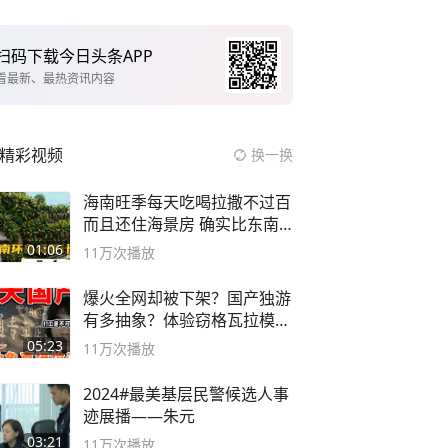
扫码下载今日头条APP
看最新、最热资讯内容
精彩视频
换一换
海南旺季每天吃喝拉撒不过百
而且还住海景房 确实比东南
亚合适
01:06
11万
次播放
爆火全网却被下架？国产独游
有多抽象？体验窃格瓦拉模拟
器！
05:23
11万
次播放
2024#最美基层民警候选人事
迹展播——朱元
03:21
11万
次播放