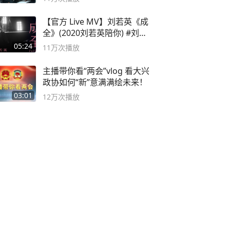
【官方 Live MV】刘若英《成
全》(2020刘若英陪你) #刘若
英 #成全
05:24
11万
次播放
主播带你看“两会”vlog 看大兴
政协如何“新”意满满绘未来！
03:01
12万
次播放