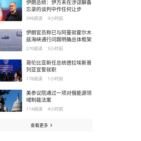
伊朗总统：伊方未在涉谅解备
忘录的谈判中作任何让步
398
阅读
3小时前
伊朗官员称已与阿曼就霍尔木
兹海峡通行问题明确总体框架
270
阅读
3小时前
哥伦比亚新任总统德拉埃斯普
列亚宣誓就职
178
阅读
1小时前
美参议院通过一项对俄能源领
域制裁法案
114
阅读
4小时前
查看更多