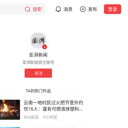
搜索
消息
发布
登录
澎湃新闻
澎湃新闻官方账号
关注
TA的热门作品
云南一地村民过火把节意外灼
伤16人：盛有可燃液体塑料桶
意外倾倒引发燃烧
663
阅读
6小时前