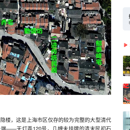
书隐楼，这是上海市区仅存的较为完整的大型清代
端——天灯弄120号，几幢未挂牌的清末民初石