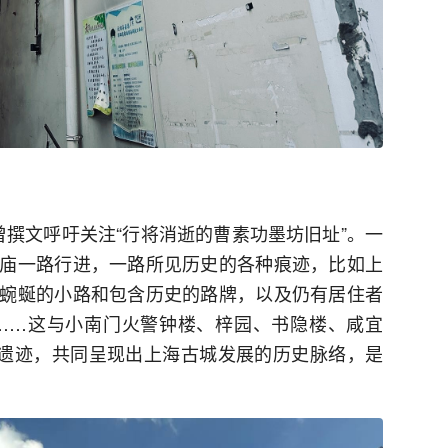
》曾撰文呼吁关注“行将消逝的曹素功墨坊旧址”。一
庙一路行进，一路所见历史的各种痕迹，比如上
蜿蜒的小路和包含历史的路牌，以及仍有居住者
房……这与小南门火警钟楼、梓园、书隐楼、咸宜
等遗迹，共同呈现出上海古城发展的历史脉络，是