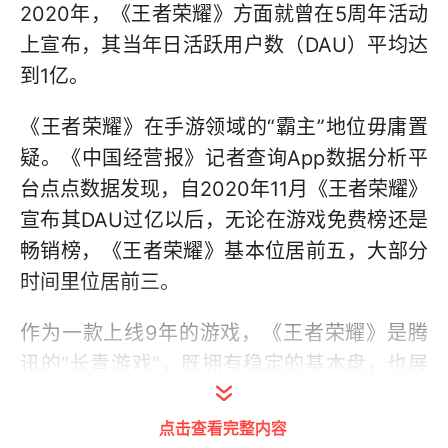
2020年，《王者荣耀》方面就曾在5周年活动
上宣布，其当年日活跃用户数（DAU）平均达
到1亿。
《王者荣耀》在手游领域的“霸主”地位毋庸置
疑。《中国经营报》记者查询App数据分析平
台点点数据发现，自2020年11月《王者荣耀》
宣布其DAU过亿以后，无论在游戏免费榜还是
畅销榜，《王者荣耀》基本位居前五，大部分
时间里位居前三。
作为一款上线9年的游戏，《王者荣耀》是腾
讯的“长青游戏”，既拥有稳定的基本盘，也展
现出持续盈利的能力。
点击查看完整内容
根据海外游戏产业分析机构Sensor Tower数