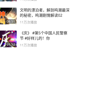
文明的漂泊者，解剖鸣潮最深
的秘密，鸣潮剧情解读02
08:51
11万
次播放
《庆》 #第5个中国人民警察
节 #好样儿的！你
01:52
11万
次播放