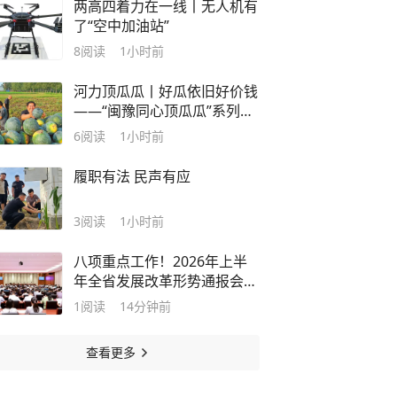
两高四着力在一线丨无人机有
了“空中加油站”
8
阅读
1小时前
河力顶瓜瓜丨好瓜依旧好价钱
——“闽豫同心顶瓜瓜”系列报
道之二
6
阅读
1小时前
履职有法 民声有应
3
阅读
1小时前
八项重点工作！2026年上半
年全省发展改革形势通报会召
开
1
阅读
14分钟前
查看更多