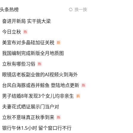
头条热榜
换一换
奋进开新局 实干挑大梁
今日立秋
美宣布对多晶硅加征关税
我国编制完成新版全月地质图
立秋有哪些习俗
眼镜店老板副业做的AI视频火到海外
台风白海豚或吞并鲸鱼 登陆地点更新
男子结婚8年发现3个女儿均非亲生
夫妻花式晒证展示门当户对
立秋不意味真正秋季到来
银行午休1.5小时 留个窗口行不行