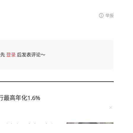
举报
请先
登录
后发表评论～
最高年化1.6%
自杀身亡，多名网友紧