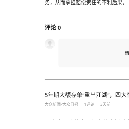
务，从而承担赔偿责任的不利后果。
评论
0
5年期大额存单“重出江湖”，四大行
大众新闻-大众日报
1
评论
3天前
20多岁日本籍女网红在韩直播时