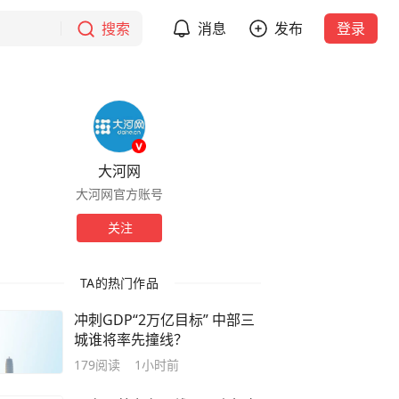
搜索
消息
发布
登录
大河网
大河网官方账号
关注
TA的热门作品
冲刺GDP“2万亿目标” 中部三
城谁将率先撞线？
179
阅读
1小时前