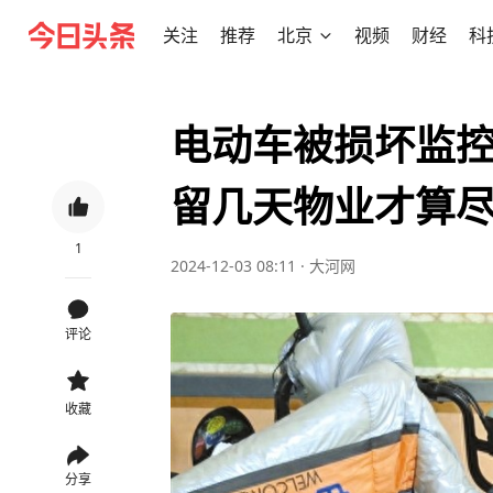
关注
推荐
北京
视频
财经
科
电动车被损坏监控
留几天物业才算
1
2024-12-03 08:11
·
大河网
评论
收藏
分享