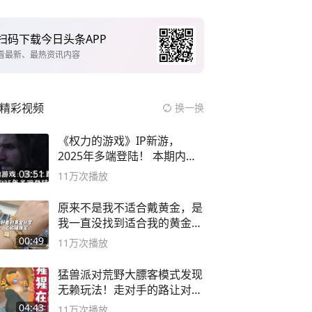
扫码下载今日头条APP
看最新、最热资讯内容
精彩视频
换一换
《权力的游戏》IP新游，
2025年多端登陆！ 本期内容
概要
03:51
11万
次播放
原来不是我不适合戴黄金，是
我一直没找到适合我的黄金
😭
00:49
11万
次播放
猛兽派对荒野大膘客模式发现
无赖玩法！走对手的路让对手
无路可走
04:43
11万
次播放