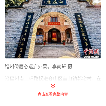
福州侨厝心远庐外景。李南轩 摄
沿福州南二环路拐进仓山区盖山镇郭宅村，在
六和路旁，一处青灰色院墙包围的古朴红砖建
筑尤为亮眼，此处便是始建于1920年的心远
点击查看完整内容
庐。这座百年侨厝不仅与马来西亚首富郭鹤年