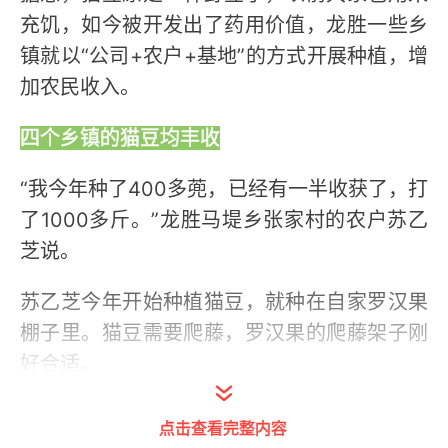
充饥，如今被开发出了药用价值，龙胜一些乡
镇就以“公司+农户+基地”的方式开展种植，增
加农民收入。
四个乡镇的猫豆均丰收
“我今年种了400多蔸，已经有一半收获了，打
了1000多斤。”龙胜马堤乡张家村的农户苏乙
芝说。
苏乙芝今年开始种植猫豆，就种在自家罗汉果
棚子里。猫豆需要爬藤，罗汉果的爬藤架子刚
好合适。
苏乙芝说，猫豆比较容易种植，“挖个坑，埋下
点击查看完整内容
种子就行。”在猫豆的生长过程中，只要在开花