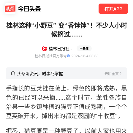
打开APP
桂林这种“小野豆” 变“香饽饽”！不少人小时
候摘过……
桂林日报社全媒体
关注
桂林日报社官方账号
  2024-12-4 03:38
头条听资讯，时事尽掌握
去听全文
手指长的豆荚挂在藤上，绿色的即将成熟，黑
色的已经可以采摘……这个时节，龙胜各族自
治县一些乡镇种植的猫豆正值成熟期，一个个
豆荚破开来，掉出来的都是滚圆的“丰收豆”。
据悉，猫豆原是一种野豆子，以前大家也用来