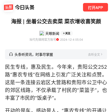
打开APP
海报 | 坐着公交去卖菜 菜农增收喜笑颜
天眼新闻
关注
当代先锋网官方账号
  2024-12-4 05:04
头条听资讯，时事尽掌握
去听全文
民生专线，惠及民生。今年来，贵阳公交252
路“惠农专线”在网络上引发广泛关注和点赞。
这是一条连接云岩区大营路和贵阳市公卫中心
的郊区线路，不仅承载了村民的“菜篮子”，也
丰富了市民的“饭桌子”。
开动的是车，感动是人，“惠农专线”的开通让