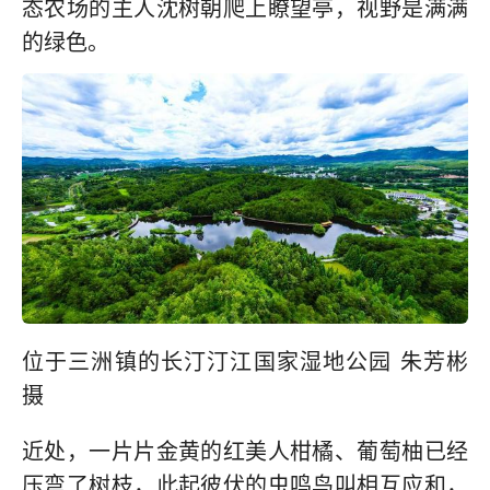
态农场的主人沈树朝爬上瞭望亭，视野是满满
的绿色。
位于三洲镇的长汀汀江国家湿地公园 朱芳彬
摄
近处，一片片金黄的红美人柑橘、葡萄柚已经
压弯了树枝，此起彼伏的虫鸣鸟叫相互应和，