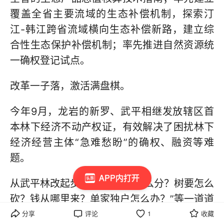
覆盖全省主要流域的生态补偿机制，探索汀
江-韩江跨省流域横向生态补偿新路，建立综
合性生态保护补偿机制；率先推进自然资源统
一确权登记试点。
改革一子落，激活满盘棋。
今年9月，龙岩的新罗、武平相继发放辖区首
本林下经济不动产权证，有效解决了困扰林下
经济经营主体“急难愁盼”的确权、融资等难
题。
APP内打开
从武平林改起步，围绕“山要怎么分？树要怎么
砍？钱从哪里来？单家独户怎么办？”等一道道
分享
评论
1
收藏
新难题，改革不断驶向深处：在全国率先开展