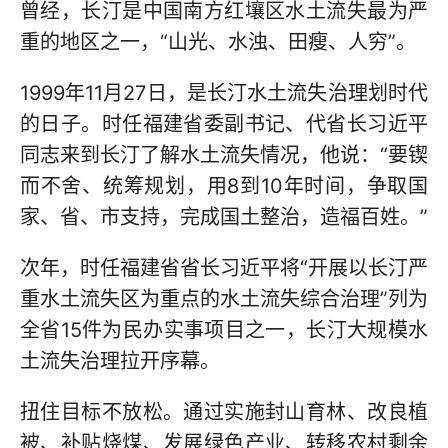
曾经，长汀是中国南方红壤区水土流失最为严
重的地区之一，“山光、水浊、田瘦、人穷”。
1999年11月27日，是长汀水土流失治理划时代
的日子。时任福建省委副书记、代省长习近平
同志来到长汀了解水土流失情况，他说：“要锲
而不舍、统筹规划，用8到10年时间，争取国
家、省、市支持，完成国土整治，造福百姓。”
次年，时任福建省省长习近平将“开展以长汀严
重水土流失区为重点的水土流失综合治理”列为
全省15件为民办实事项目之一，长汀大规模水
土流失治理拉开序幕。
扭住目标不放松。通过实施封山育林、改良植
被、补贴烧煤、发展绿色产业、转移农村剩余