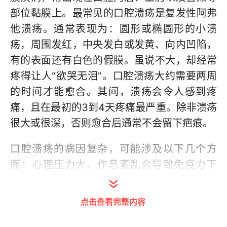
部位黏膜上。最常见的口腔溃疡是复发性阿弗
他溃疡。通常表现为：圆形或椭圆形的小溃
疡，周围发红，中央发白或发黄、向内凹陷，
有的表面还有白色的假膜。虽说不大，却经常
疼得让人“欲哭无泪”。口腔溃疡大约需要两周
的时间才能愈合。其间，溃疡会令人感到疼
痛，且在最初的3到4天疼痛最严重。除非溃疡
很大或很深，否则愈合后通常不会留下疤痕。
口腔溃疡的病因复杂，可能涉及以下几个方
面：心理压力大、作息紊乱会导致免疫力下
降，从而引发溃疡，且常因压力复发。维生素
或微量元素缺乏，如缺乏维生素B1、B12、叶
点击查看完整内容
酸、锌、铁等，也会增加患溃疡的风险。另