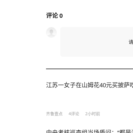
评论
0
江苏一女子在山姆花40元买披萨吃
齐鲁壹点
4
评论
2小时前
中央考核巡查组当场质问：“都是