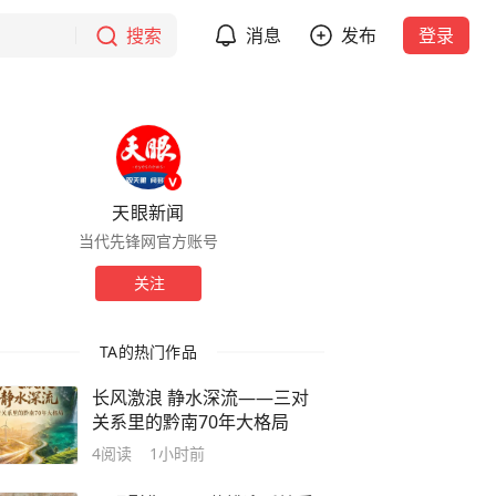
搜索
消息
发布
登录
天眼新闻
当代先锋网官方账号
关注
TA的热门作品
长风激浪 静水深流——三对
关系里的黔南70年大格局
4
阅读
1小时前