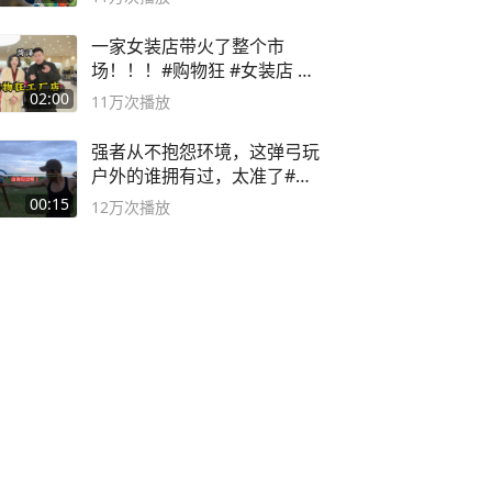
一家女装店带火了整个市
场！！！#购物狂 #女装店 #
高品质女装
02:00
11万
次播放
强者从不抱怨环境，这弹弓玩
户外的谁拥有过，太准了#弹
弓#户外
00:15
12万
次播放