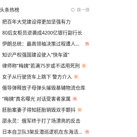
头条热榜
换一换
把百年大党建设得更加坚强有力
80后女柜员逆袭成4200亿银行副行长
伊朗总统：最高领袖决策过程遭人利用
知识产权强国建设驶入“快车道”
律师称“梅姨”若满75岁或不适用死刑
女子从行驶货车上跳下 警方介入
俄导弹释放子母弹头摧毁基辅物流仓库
“梅姨”真名曝光 对话受害者家属
胚胎案妻子得知胚胎销毁双手颤抖
邵永灵：俄军终于打了场漂亮的反击
日本自卫队3架反潜巡逻机在东海活动