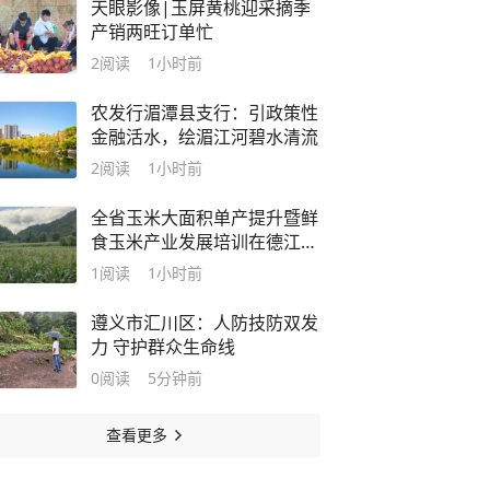
天眼影像|玉屏黄桃迎采摘季
产销两旺订单忙
2
阅读
1小时前
农发行湄潭县支行：引政策性
金融活水，绘湄江河碧水清流
2
阅读
1小时前
全省玉米大面积单产提升暨鲜
食玉米产业发展培训在德江举
办
1
阅读
1小时前
遵义市汇川区：人防技防双发
力 守护群众生命线
0
阅读
5分钟前
查看更多