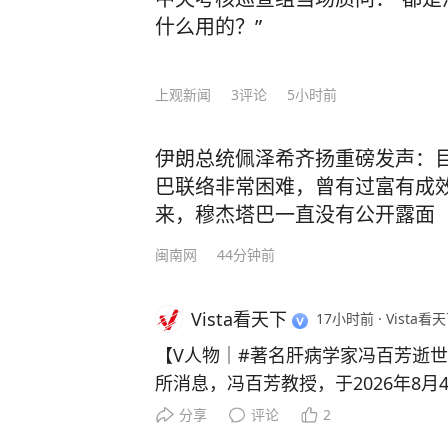
什么用的？”
上观新闻
3
评论
5小时前
伊朗总统佩泽希齐扬重磅发声：
巴联络非常困难，曾有过富有成
来，穆杰塔巴一直没有公开露面
闽南网
44分钟前
Vista看天下
17小时前
·
Vista看天
【V人物｜#著名肝病学家冯百芳逝世
所消息，冯百芳教授，于2026年8月
岁。 冯百芳是我国肝炎免疫学检验和乙肝疫苗接种事业的先
分享
评论
2
驱。1975年7月1日，她与陶其敏