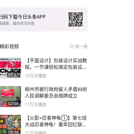
扫码下载今日头条APP
看最新、最热资讯内容
精彩视频
换一换
【平面设计】包装设计实战教
程，一节课轻松搞定包装设计
流程！
91:25
10万
次播放
柳州市被行政拘留人矛盾纠纷
人民调解委员会揭牌成立
02:01
11万
次播放
【火影×忍者神龟①】第七班
大战忍者神龟！童年回忆联动
论武？
08:55
11万
次播放