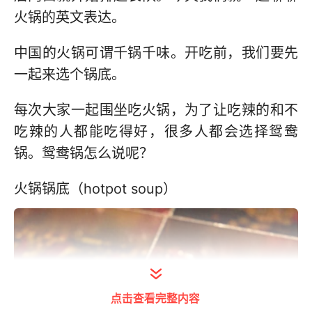
火锅的英文表达。
中国的火锅可谓千锅千味。开吃前，我们要先
一起来选个锅底。
每次大家一起围坐吃火锅，为了让吃辣的和不
吃辣的人都能吃得好，很多人都会选择鸳鸯
锅。鸳鸯锅怎么说呢？
火锅锅底（hotpot soup）
点击查看完整内容