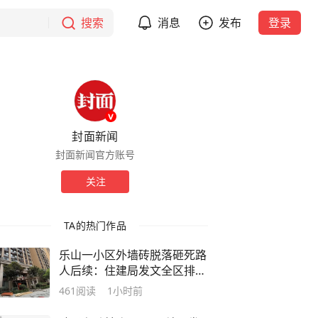
搜索
消息
发布
登录
封面新闻
封面新闻官方账号
关注
TA的热门作品
乐山一小区外墙砖脱落砸死路
人后续：住建局发文全区排查
整治，事发小区多楼栋打围排
461
阅读
1小时前
危｜追踪到底