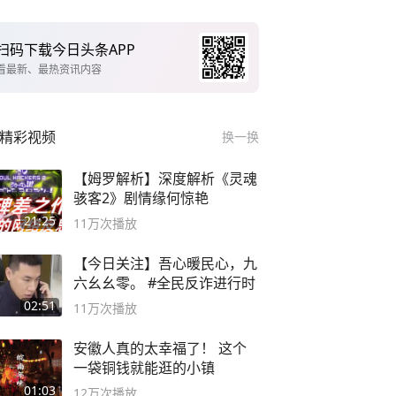
扫码下载今日头条APP
看最新、最热资讯内容
精彩视频
换一换
【姆罗解析】深度解析《灵魂
骇客2》剧情缘何惊艳
21:25
11万
次播放
【今日关注】吾心暖民心，九
六幺幺零。 #全民反诈进行时
02:51
11万
次播放
安徽人真的太幸福了！ 这个
一袋铜钱就能逛的小镇
01:03
12万
次播放