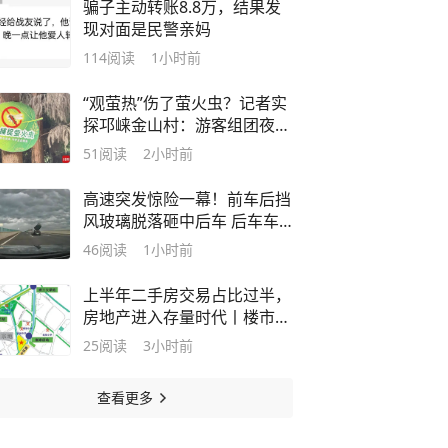
骗子主动转账8.8万，结果发
现对面是民警亲妈
114
阅读
1小时前
“观萤热”伤了萤火虫？记者实
探邛崃金山村：游客组团夜捕
政府组队护虫｜封面头条
51
阅读
2小时前
高速突发惊险一幕！前车后挡
风玻璃脱落砸中后车 后车车
主发声：事故原因仍不清楚
46
阅读
1小时前
上半年二手房交易占比过半，
房地产进入存量时代丨楼市周
报
25
阅读
3小时前
查看更多