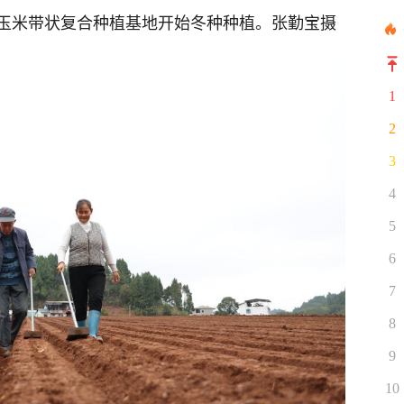
玉米带状复合种植基地开始冬种种植。张勤宝摄
1
2
3
4
5
6
7
8
9
10