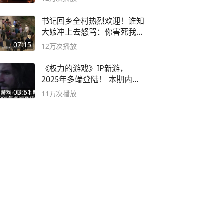
书记回乡全村热烈欢迎！谁知
大娘冲上去怒骂：你害死我儿
子
07:15
12万
次播放
《权力的游戏》IP新游，
2025年多端登陆！ 本期内容
概要
03:51
11万
次播放