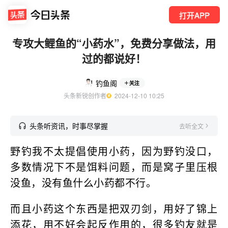
打开APP
专攻大鲤鱼的“小药水”，免费分享做法，用
过的都说好！
钓鱼阁
关注
头条新锐创作者
  2024-12-10 10:25
头条听资讯，时事尽掌握
去听全文
野钓我不太提倡使用小药，因为野钓没口，
多数情况下不是饵料问题，而是窝子里压根
没鱼，没有鱼什么小药都不行。
而且小药这个东西是把双刃剑，用好了锦上
添花，用不好会起反作用的，很多钓友就是