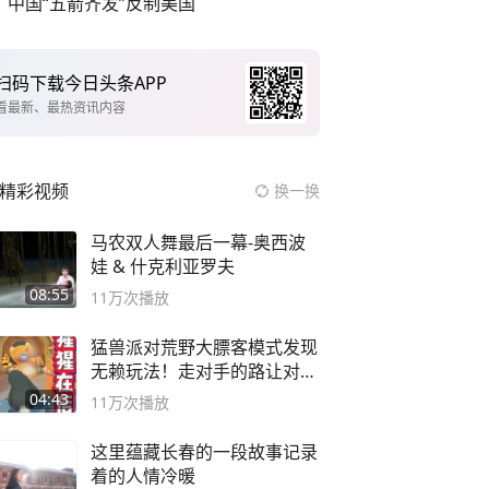
中国“五箭齐发”反制美国
扫码下载今日头条APP
看最新、最热资讯内容
精彩视频
换一换
马农双人舞最后一幕-奥西波
娃 & 什克利亚罗夫
08:55
11万
次播放
猛兽派对荒野大膘客模式发现
无赖玩法！走对手的路让对手
无路可走
04:43
11万
次播放
这里蕴藏长春的一段故事记录
着的人情冷暖