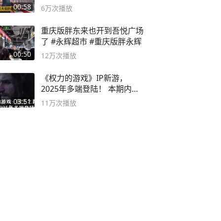
00:58
6万
次播放
重庆版胖东来也开到吾悦广场
了 #永辉超市 #重庆版胖永辉
00:50
12万
次播放
《权力的游戏》IP新游，
2025年多端登陆！ 本期内容
概要
03:51
11万
次播放