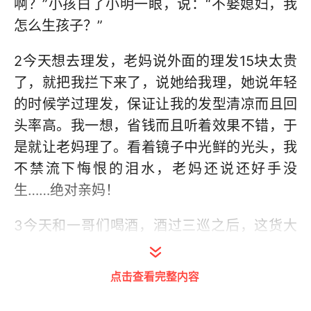
啊？”小孩白了小明一眼，说：“不娶媳妇，我
怎么生孩子？”
2今天想去理发，老妈说外面的理发15块太贵
了，就把我拦下来了，说她给我理，她说年轻
的时候学过理发，保证让我的发型清凉而且回
头率高。我一想，省钱而且听着效果不错，于
是就让老妈理了。看着镜子中光鲜的光头，我
不禁流下悔恨的泪水，老妈还说还好手没
生……绝对亲妈！
3今天和一哥们喝酒，酒过三巡之后，这货大
着舌头和我说：兄弟。有件事一直想告诉你，
初中时有个妹纸喜欢你。偷偷托我转告，我给
点击查看完整内容
忘了。给忘了！！！你这是让我醒酒呢吧！！