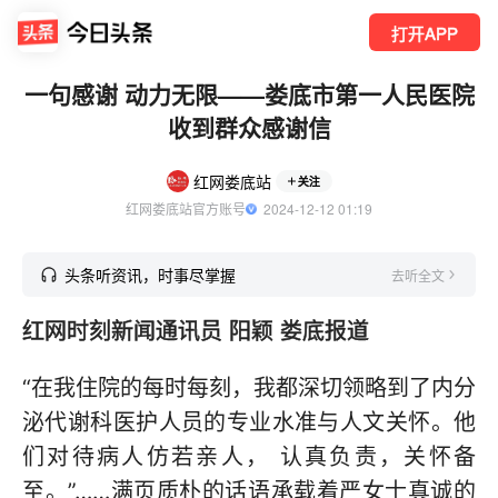
打开APP
一句感谢 动力无限——娄底市第一人民医院
收到群众感谢信
红网娄底站
关注
红网娄底站官方账号
  2024-12-12 01:19
头条听资讯，时事尽掌握
去听全文
红网时刻新闻通讯员 阳颖 娄底报道
“在我住院的每时每刻，我都深切领略到了内分
泌代谢科医护人员的专业水准与人文关怀。他
们对待病人仿若亲人， 认真负责，关怀备
至。”……满页质朴的话语承载着严女士真诚的