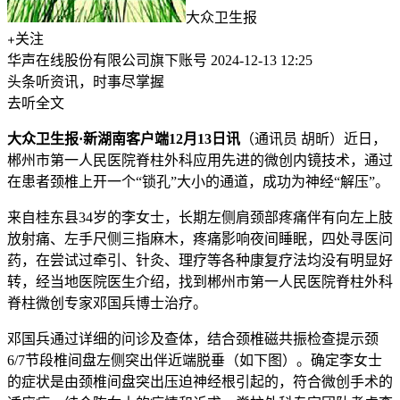
大众卫生报
关注
华声在线股份有限公司旗下账号
2024-12-13 12:25
头条听资讯，时事尽掌握
去听全文
大众卫生报·新湖南客户端12月13日讯
（通讯员 胡昕）近日，
郴州市第一人民医院脊柱外科应用先进的微创内镜技术，通过
在患者颈椎上开一个“锁孔”大小的通道，成功为神经“解压”。
来自桂东县34岁的李女士，长期左侧肩颈部疼痛伴有向左上肢
放射痛、左手尺侧三指麻木，疼痛影响夜间睡眠，四处寻医问
药，在尝试过牵引、针灸、理疗等各种康复疗法均没有明显好
转，经当地医院医生介绍，找到郴州市第一人民医院脊柱外科
脊柱微创专家邓国兵博士治疗。
邓国兵通过详细的问诊及查体，结合颈椎磁共振检查提示颈
6/7节段椎间盘左侧突出伴近端脱垂（如下图）。确定李女士
的症状是由颈椎间盘突出压迫神经根引起的，符合微创手术的