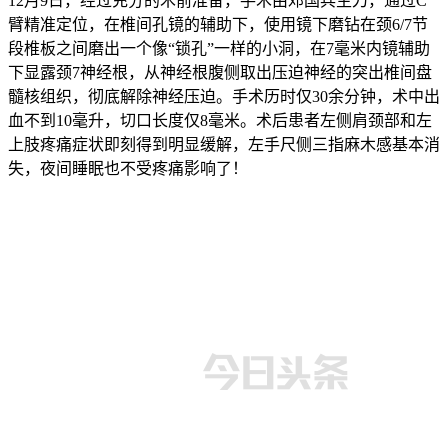
12月9日，经过充分的术前准备，手术由邓国兵主刀，通过C
臂精准定位，在椎间孔镜的辅助下，使用镜下磨钻在颈6/7节
段椎板之间磨出一个像“锁孔”一样的小洞，在7毫米内镜辅助
下显露颈7神经根，从神经根腹侧取出压迫神经的突出椎间盘
髓核组织，彻底解除神经压迫。手术历时仅30余分钟，术中出
血不到10毫升，切口长度仅8毫米。术后患者左侧肩颈部和左
上肢疼痛症状即刻得到明显缓解，左手尺侧三指麻木感基本消
失，夜间睡眠也不受疼痛影响了！