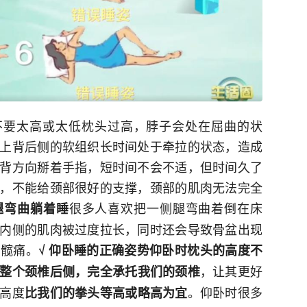
头不要太高或太低枕头过高，脖子会处在屈曲的状
上背后侧的软组织长时间处于牵拉的状态，造成
背方向掰着手指，短时间不会不适，但时间久了
，不能给颈部很好的支撑，颈部的肌肉无法完全
很多人喜欢把一侧腿弯曲着倒在床
要腿弯曲躺着睡
内侧的肌肉被过度拉长，同时还会导致骨盆出现
，髋痛。
√ 仰卧睡的正确姿势仰卧时枕头的高度不
，让其更好
整个颈椎后侧，完全承托我们的颈椎
高度
。仰卧时很多
比我们的拳头等高或略高为宜