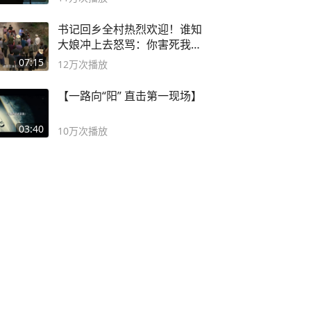
书记回乡全村热烈欢迎！谁知
大娘冲上去怒骂：你害死我儿
子
07:15
12万
次播放
【一路向“阳” 直击第一现场】
03:40
10万
次播放