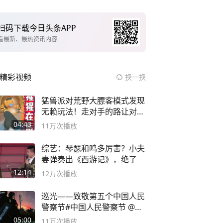
扫码下载今日头条APP
看最新、最热资讯内容
精彩视频
换一换
猛兽派对荒野大膘客模式发现
无赖玩法！走对手的路让对手
无路可走
04:43
11万
次播放
综艺：琴瑟和鸣多厉害？小夫
妻弹奏出《西游记》，绝了
12:14
12万
次播放
巡光——致敬第五个中国人民
警察节#中国人民警察节 @抖
音小助手
05:00
11万
次播放