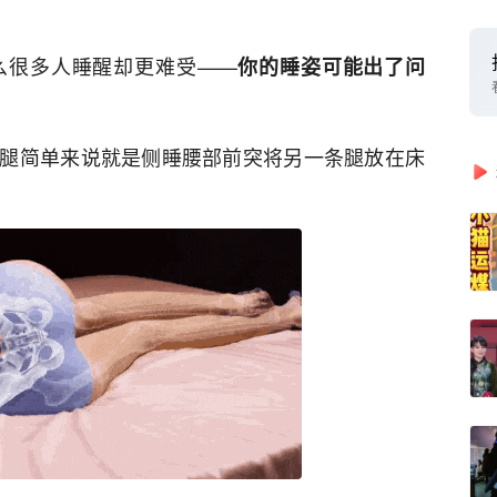
么很多人睡醒却更难受——
你的睡姿可能出了问
腿简单来说就是侧睡腰部前突将另一条腿放在床