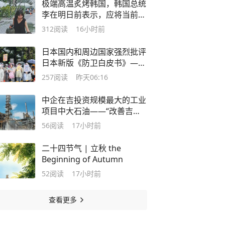
极端高温炙烤韩国，韩国总统
李在明日前表示，应将当前状
况视为“国家灾难事态”
312
阅读
16小时前
日本国内和周边国家强烈批评
日本新版《防卫白皮书》——
“高市早苗政府‘新型军国主
257
阅读
昨天06:16
义’思维的赤裸表现”
中企在吉投资规模最大的工业
项目中大石油——“改善吉尔
吉斯斯坦油品质量，提升生产
56
阅读
17小时前
环保水平”
二十四节气 | 立秋 the
Beginning of Autumn
52
阅读
17小时前
查看更多