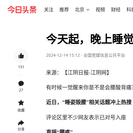
关注
推荐
北京
视频
财经
科
今天起，晚上睡
2024-12-14 15:12
·
全国党媒信息公共平台
151
来源：【江阴日报-江阴网】
有时候一觉醒来你是不是会腰酸背痛
27
近日，“睡姿毁腰”相关话题冲上热搜
收藏
评论区里不少网友表示已对号入座
分享
直呼“腰疼”