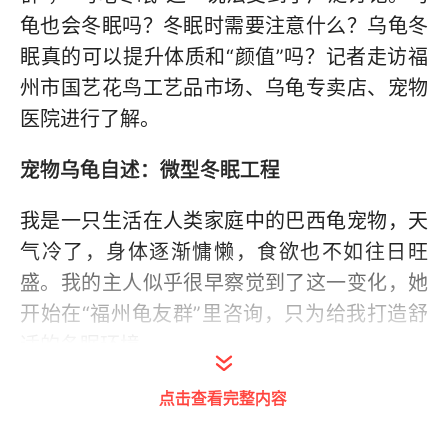
龟也会冬眠吗？冬眠时需要注意什么？乌龟冬
眠真的可以提升体质和“颜值”吗？记者走访福
州市国艺花鸟工艺品市场、乌龟专卖店、宠物
医院进行了解。
宠物乌龟自述：微型冬眠工程
我是一只生活在人类家庭中的巴西龟宠物，天
气冷了，身体逐渐慵懒，食欲也不如往日旺
盛。我的主人似乎很早察觉到了这一变化，她
开始在“福州龟友群”里咨询，只为给我打造舒
适的冬眠环境。
不久后，主人挑选了椰土和苔藓，她将椰土铺
点击查看完整内容
满缸底，苔藓点缀其间，我缓缓爬入这片新领